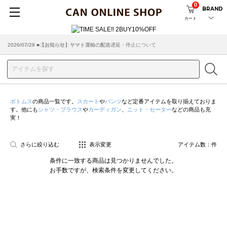
0
BRAND
カート
2026/07/29 ■【お知らせ】ヤマト運輸の配送遅延・停止について
2026/03/18 ■店舗受け取りサービスのご案内
ボトムス
の商品一覧です。
スカート
や
パンツ
など定番アイテムを取り揃えておりま
す。他にも
シャツ・ブラウス
や
カーディガン
、
ニット・セーター
などの商品も充
実！
さらに絞り込む
表示変更
アイテム数：
件
条件に一致する商品は見つかりませんでした。
お手数ですが、検索条件を変更してください。