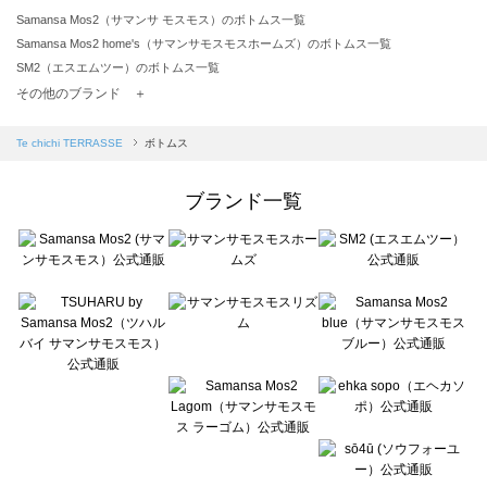
Samansa Mos2（サマンサ モスモス）のボトムス一覧
Samansa Mos2 home's（サマンサモスモスホームズ）のボトムス一覧
SM2（エスエムツー）のボトムス一覧
TSUHARU by Samansa Mos2（ツハルバイサマンサモスモス）のボトムス一覧
その他のブランド ＋
sm2rhythm（サマンサモスモス リズム）のボトムス一覧
Samansa Mos2 blue（サマンサモスモス ブルー）のボトムス一覧
Te chichi TERRASSE
ボトムス
Samansa Mos2 Lagom（サマンサモスモス ラーゴム）のボトムス一覧
ehka sopo（エヘカソポ）のボトムス一覧
ブランド一覧
sō4ū（ソウフォーユー）のボトムス一覧
Te chichi（テチチ）のボトムス一覧
Te chichi CLASSIC（テチチ クラシック）のボトムス一覧
Te chichi TERRASSE（テチチ テラス）のボトムス一覧
Lugnoncure（ルノンキュール）のボトムス一覧
BETTY'S BLUE（べティーズブルー）のボトムス一覧
Wpc.（ワールドパーティー）のボトムス一覧