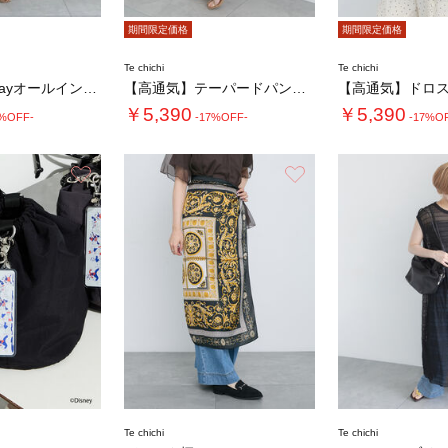
期間限定価格
期間限定価格
Te chichi
Te chichi
【高通気】2wayオールインワン
【高通気】テーパードパンツ（セットアップ可）…
￥5,390
￥5,390
2%OFF-
-17%OFF-
-17%O
お気に入り
お気に入り
Te chichi
Te chichi