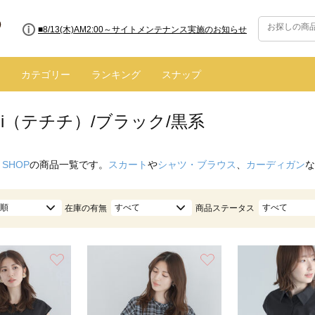
■8/13(木)AM2:00～サイトメンテナンス実施のお知らせ
■【お知らせ】ヤマト運輸の配送遅延・停止について
カテゴリー
ランキング
スナップ
ichi（テチチ）/ブラック/黒系
 SHOP
の商品一覧です。
スカート
や
シャツ・ブラウス
、
カーディガン
な
順
すべて
すべて
在庫の有無
商品ステータス
お気に入り
お気に入り