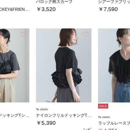
バロック柄スカーフ
￥3,520
￥7,590
【Disney】MICKEY&FRIENDS…
お気に入り
お気に入り
SALE
Te chichi
サテンキャミドッキングTシャツ
ナイロンフリルドッキングTシャツ
Te chichi
￥5,390
ラッフルレース
レビ