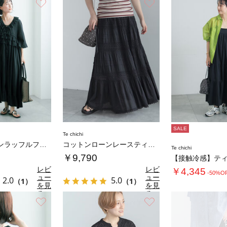
お気に入り
お気に入り
SALE
Te chichi
コットンローンラッフルフリルドレス
コットンローンレースティアードスカート
Te chichi
￥9,790
レビ
レビ
￥4,345
-50%O
ュー
ュー
2.0
5.0
（1）
（1）
を見
を見
る
る
お気に入り
お気に入り