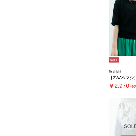
SALE
Te chichi
￥2,970
-5
SOL