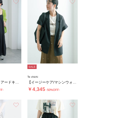
お気に入り
お気に入り
SALE
Te chichi
【接触冷感】ティアードキャミソールワンピース…
【イージーケア/マシンウォッシャブル】メッシ…
￥4,345
FF-
-50%OFF-
お気に入り
お気に入り