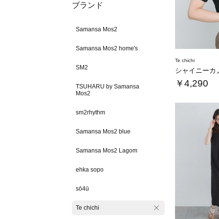
ブランド
Samansa Mos2
Samansa Mos2 home's
Te chichi
SM2
￥4,290
TSUHARU by Samansa
Mos2
sm2rhythm
Samansa Mos2 blue
Samansa Mos2 Lagom
ehka sopo
sō4ū
Te chichi