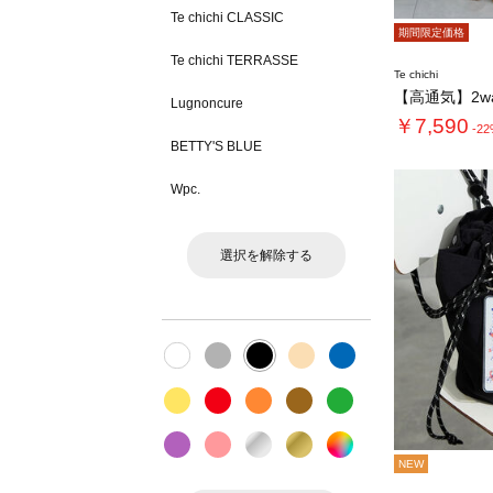
Te chichi CLASSIC
期間限定価格
Te chichi TERRASSE
Te chichi
Lugnoncure
￥7,590
-2
BETTY'S BLUE
Wpc.
選択を解除する
NEW