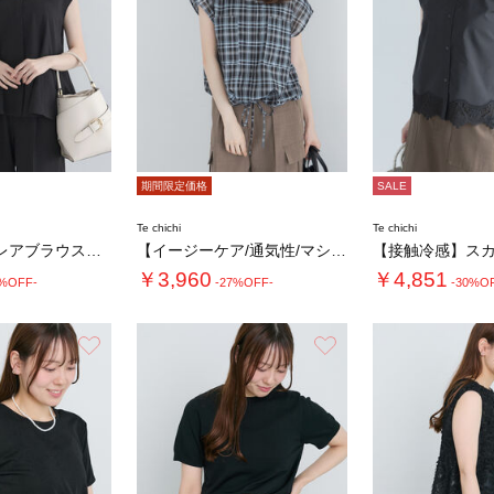
期間限定価格
SALE
Te chichi
Te chichi
【高通気】フレアブラウス（セットアップ可）
【イージーケア/通気性/マシンウォッシャブル…
￥3,960
￥4,851
0%OFF-
-27%OFF-
-30%O
お気に入り
お気に入り