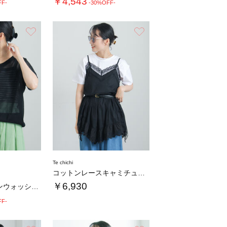
￥4,543
FF-
-30%OFF-
お気に入り
お気に入り
Te chichi
コットンレースキャミチュニック
￥6,930
【抗菌防臭/マシンウォッシャブル】Vネックド…
FF-