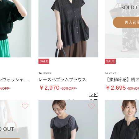
SOLD 
再入荷
SALE
SALE
Te chichi
Te chichi
【2WAY/マシンウォッシャブル】ペーパータ…
レースペプラムブラウス
￥2,970
￥2,695
0%OFF-
-50%OFF-
-50%O
レビ
ュー
3.0
5.
（1）
を見
お気に入り
お気に入り
る
D OUT