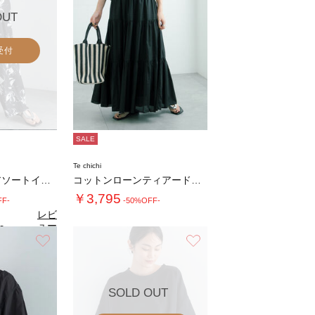
OUT
受付
SALE
Te chichi
【接触冷感】柄アソートイージーパンツ
コットンローンティアードスカート
￥3,795
FF-
-50%OFF-
レビ
ュー
0
（2）
を見
お気に入り
お気に入り
る
SOLD OUT