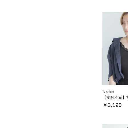
Te chichi
￥3,190