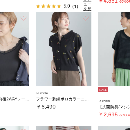
￥4,851
-30%O
ュー
5.0
（1）
を見
る
お気に入り
お気に入り
SALE
Te chichi
【接触冷感】前後2WAYレーストリムタンクト…
フラワー刺繍ポロカラーニット
Te chichi
￥6,490
￥2,695
-50%O