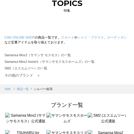
TOPICS
特集
CAN ONLINE SHOP
の商品一覧です。
スカート
や
シャツ・ブラウス
、
カーディガン
など定番アイテムを取り揃えております。
Samansa Mos2（サマンサ モスモス）の一覧
Samansa Mos2 home's（サマンサモスモスホームズ）の一覧
SM2（エスエムツー）の一覧
TSUHARU by Samansa Mos2（ツハルバイサマンサモスモス）の一覧
その他のブランド ＋
sm2rhythm（サマンサモスモス リズム）の一覧
Samansa Mos2 blue（サマンサモスモス ブルー）の一覧
SM2
商品一覧
シルバー/銀系
Samansa Mos2 Lagom（サマンサモスモス ラーゴム）の一覧
ehka sopo（エヘカソポ）の一覧
ブランド一覧
sō4ū（ソウフォーユー）の一覧
Te chichi（テチチ）の一覧
Te chichi CLASSIC（テチチ クラシック）の一覧
Te chichi TERRASSE（テチチ テラス）の一覧