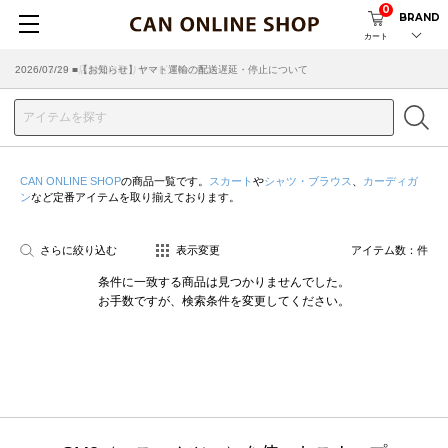
0
BRAND
カート
2026/07/29 ■【お知らせ】ヤマト運輸の配送遅延・停止について
2026/03/18 ■店舗受け取りサービスのご案内
CAN ONLINE SHOP
の商品一覧です。
スカート
や
シャツ・ブラウス
、
カーディガ
ン
など定番アイテムを取り揃えております。
さらに絞り込む
表示変更
アイテム数：
件
条件に一致する商品は見つかりませんでした。
お手数ですが、検索条件を変更してください。