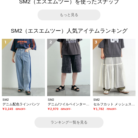
SM2（エスエムツー）を使ったスナップ
もっと見る
SM2（エスエムツー）人気アイテムランキング
1
2
3
SM2
SM2
SM2
デニム配色ラインパンツ
デニム/ツイルペインターハーフパンツ
セルフカット メッシュスカート
￥3,245
￥2,970
￥1,782
-50%OFF-
-50%OFF-
-70%OFF-
ランキング一覧を見る