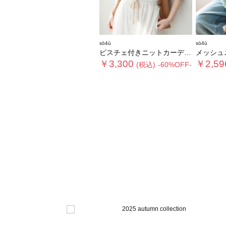
sō4ū
sō4ū
ビスチェ付きニットカーディガン
メッシュ
￥3,300
￥2,59
(税込)
-60%OFF-