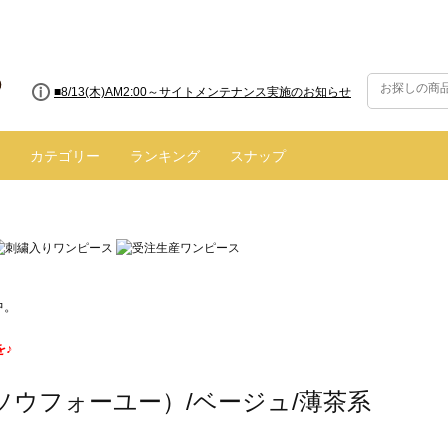
■8/13(木)AM2:00～サイトメンテナンス実施のお知らせ
カテゴリー
ランキング
スナップ
中。
を♪
（ソウフォーユー）/ベージュ/薄茶系