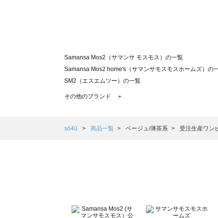
Samansa Mos2（サマンサ モスモス）の一覧
Samansa Mos2 home's（サマンサモスモスホームズ）の
SM2（エスエムツー）の一覧
TSUHARU by Samansa Mos2（ツハルバイサマンサモ
その他のブランド ＋
sm2rhythm（サマンサモスモス リズム）の一覧
Samansa Mos2 blue（サマンサモスモス ブルー）の一覧
Samansa Mos2 Lagom（サマンサモスモス ラーゴム）の
sō4ū
商品一覧
ベージュ/薄茶系
受注生産ワン
ehka sopo（エヘカソポ）の一覧
sō4ū（ソウフォーユー）の一覧
Te chichi（テチチ）の一覧
Te chichi CLASSIC（テチチ クラシック）の一覧
Te chichi TERRASSE（テチチ テラス）の一覧
Lugnoncure（ルノンキュール）の一覧
BETTY'S BLUE（べティーズブルー）の一覧