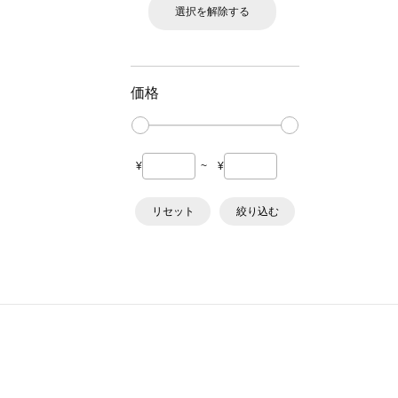
選択を解除する
価格
¥
~
¥
リセット
絞り込む