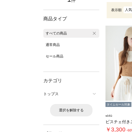
件
人気
表示順
商品タイプ
すべての商品
通常商品
セール商品
カテゴリ
トップス
タイムセール対象
選択を解除する
sō4ū
￥3,300
-6