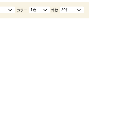
1色
80件
カラー
件数