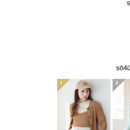
sō
1
2