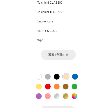
Te chichi CLASSIC
Te chichi TERRASSE
Lugnoncure
BETTY'S BLUE
Wpc.
選択を解除する