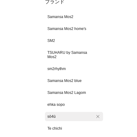
ブランド
Samansa Mos2
Samansa Mos2 home's
SM2
TSUHARU by Samansa
Mos2
sm2rhythm
Samansa Mos2 blue
Samansa Mos2 Lagom
ehka sopo
sō4ū
Te chichi