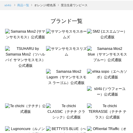
Samansa Mos2 blue（サマンサモスモス ブルー）の一覧
sō4ū
商品一覧
オレンジ/橙色系
受注生産ワンピース
Samansa Mos2 Lagom（サマンサモスモス ラーゴム）の一覧
ehka sopo（エヘカソポ）の一覧
ブランド一覧
sō4ū（ソウフォーユー）の一覧
Te chichi（テチチ）の一覧
Te chichi CLASSIC（テチチ クラシック）の一覧
Te chichi TERRASSE（テチチ テラス）の一覧
Lugnoncure（ルノンキュール）の一覧
BETTY'S BLUE（べティーズブルー）の一覧
Wpc.（ワールドパーティー）の一覧