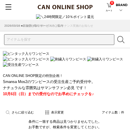
0
BRAND
カート
2026/08/04 ■8/13(木)AM2:00～サイトメンテナンス実施のお知らせ
2026/03/18 ■店舗受け取りサービスのご案内
CAN ONLINE SHOP限定の特別企画！
Smansa Mos2のワンピースの受注生産ご予約受付中。
ナチュラルな雰囲気はサマンサファン必見 です！
10月6日（日）までの受付なのでお早めにチェックを♪
さらに絞り込む
表示変更
アイテム数：
件
条件に一致する商品は見つかりませんでした。
お手数ですが、検索条件を変更してください。