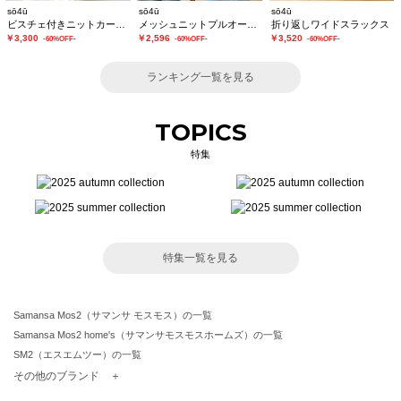
sō4ū
sō4ū
sō4ū
ビスチェ付きニットカーディガン
メッシュニットプルオーバー
折り返しワイドスラックス
￥3,300
￥2,596
￥3,520
-60%OFF-
-60%OFF-
-60%OFF-
ランキング一覧を見る
TOPICS
特集
特集一覧を見る
Samansa Mos2（サマンサ モスモス）の一覧
Samansa Mos2 home's（サマンサモスモスホームズ）の一覧
SM2（エスエムツー）の一覧
TSUHARU by Samansa Mos2（ツハルバイサマンサモスモス）の一覧
その他のブランド ＋
sm2rhythm（サマンサモスモス リズム）の一覧