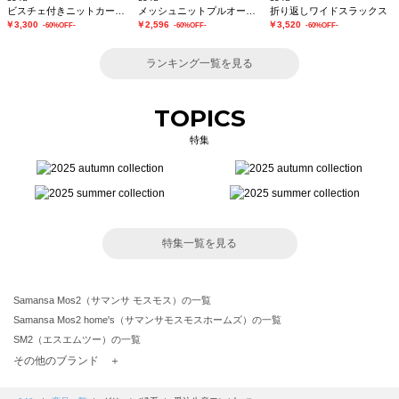
ビスチェ付きニットカーディガン
メッシュニットプルオーバー
折り返しワイドスラックス
￥3,300
￥2,596
￥3,520
-60%OFF-
-60%OFF-
-60%OFF-
ランキング一覧を見る
TOPICS
特集
特集一覧を見る
Samansa Mos2（サマンサ モスモス）の一覧
Samansa Mos2 home's（サマンサモスモスホームズ）の一覧
SM2（エスエムツー）の一覧
TSUHARU by Samansa Mos2（ツハルバイサマンサモスモス）の一覧
その他のブランド ＋
sm2rhythm（サマンサモスモス リズム）の一覧
Samansa Mos2 blue（サマンサモスモス ブルー）の一覧