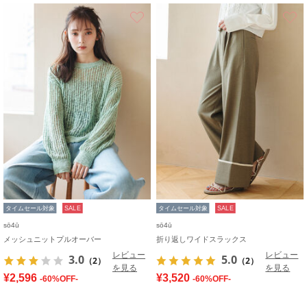
お気に入り
タイムセール対象
SALE
タイムセール対象
SALE
sō4ū
sō4ū
メッシュニットプルオーバー
折り返しワイドスラックス
レビュー
レビュー
3.0
5.0
（2）
（2）
を見る
を見る
¥2,596
¥3,520
-60%OFF-
-60%OFF-