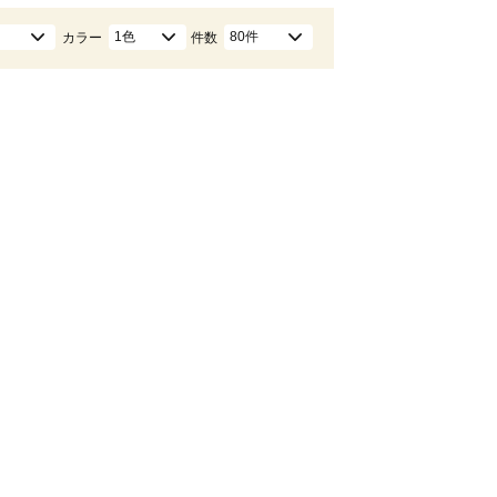
1色
80件
カラー
件数