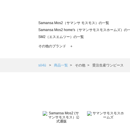
Samansa Mos2（サマンサ モスモス）の一覧
Samansa Mos2 home's（サマンサモスモスホームズ）の
SM2（エスエムツー）の一覧
TSUHARU by Samansa Mos2（ツハルバイサマンサモ
その他のブランド ＋
sm2rhythm（サマンサモスモス リズム）の一覧
Samansa Mos2 blue（サマンサモスモス ブルー）の一覧
Samansa Mos2 Lagom（サマンサモスモス ラーゴム）の
sō4ū
商品一覧
その他
受注生産ワンピース
ehka sopo（エヘカソポ）の一覧
sō4ū（ソウフォーユー）の一覧
Te chichi（テチチ）の一覧
Te chichi CLASSIC（テチチ クラシック）の一覧
Te chichi TERRASSE（テチチ テラス）の一覧
Lugnoncure（ルノンキュール）の一覧
BETTY'S BLUE（べティーズブルー）の一覧
Wpc.（ワールドパーティー）の一覧