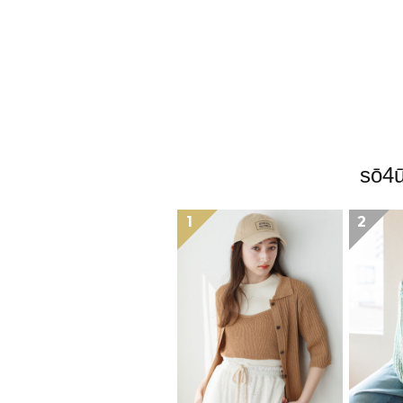
sō
1
2