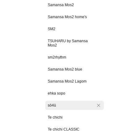
Samansa Mos2
Samansa Mos2 home's
SM2
TSUHARU by Samansa
Mos2
sm2rhythm
Samansa Mos2 blue
Samansa Mos2 Lagom
ehka sopo
sō4ū
Te chichi
Te chichi CLASSIC