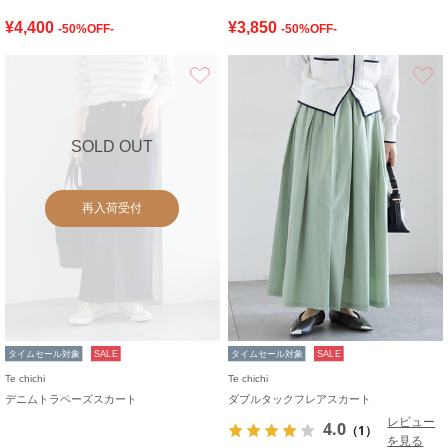
¥4,400
¥3,850
-50%OFF-
-50%OFF-
お気に入り
SOLD OUT
再入荷受付
タイムセール対象
SALE
タイムセール対象
SALE
Te chichi
Te chichi
デニムトラペーズスカート
ダブルタックフレアスカート
レビュー
4.0
（1）
を見る