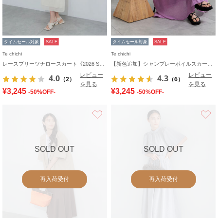
タイムセール対象
SALE
タイムセール対象
SALE
Te chichi
Te chichi
レースプリーツナロースカート《2026 SUMMER LOOK item》
【新色追加】シャンブレーボイルスカート(セットアップ可)《2026 SUMMER LOOK item》
レビュー
レビュー
4.0
4.3
（2）
（6）
を見る
を見る
¥3,245
¥3,245
-50%OFF-
-50%OFF-
お気に入り
SOLD OUT
SOLD OUT
再入荷受付
再入荷受付