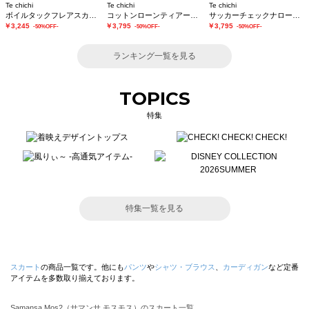
Te chichi
Te chichi
Te chichi
ボイルタックフレアスカート(セットアップ可)
コットンローンティアードスカート
サッカーチェックナロースカート(セットアップ可)
￥3,245
￥3,795
￥3,795
-50%OFF-
-50%OFF-
-50%OFF-
ランキング一覧を見る
TOPICS
特集
特集一覧を見る
スカート
の商品一覧です。他にも
パンツ
や
シャツ・ブラウス
、
カーディガン
など定番
アイテムを多数取り揃えております。
Samansa Mos2（サマンサ モスモス）のスカート一覧