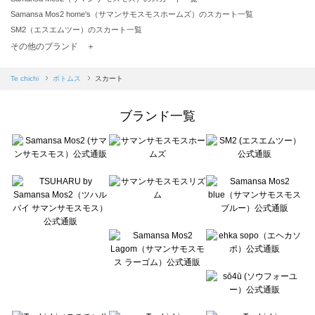
Samansa Mos2 home's（サマンサモスモスホームズ）のスカート一覧
SM2（エスエムツー）のスカート一覧
TSUHARU by Samansa Mos2（ツハルバイサマンサモスモス）のスカート一覧
その他のブランド ＋
sm2rhythm（サマンサモスモス リズム）のスカート一覧
Samansa Mos2 blue（サマンサモスモス ブルー）のスカート一覧
Te chichi
ボトムス
スカート
Samansa Mos2 Lagom（サマンサモスモス ラーゴム）のスカート一覧
ehka sopo（エヘカソポ）のスカート一覧
ブランド一覧
sō4ū（ソウフォーユー）のスカート一覧
Te chichi（テチチ）のスカート一覧
Te chichi CLASSIC（テチチ クラシック）のスカート一覧
Te chichi TERRASSE（テチチ テラス）のスカート一覧
Lugnoncure（ルノンキュール）のスカート一覧
BETTY'S BLUE（べティーズブルー）のスカート一覧
Wpc.（ワールドパーティー）のスカート一覧