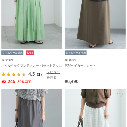
タイムセール対象
SALE
タイムセール対象
Te chichi
Te chichi
ボイルタックフレアスカート(セットアップ可)
麻混ベイカースカート
レビュー
4.5
（2）
を見る
¥3,245
¥6,490
-50%OFF-
お気に入り