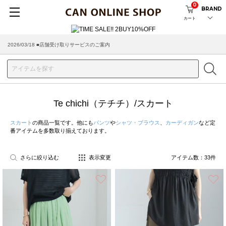
0
BRAND
カート
2026/08/04 ■8/13(木)AM2:00～サイトメンテナンス実施のお知らせ
2026/03/18 ■店舗受け取りサービスのご案内
Te chichi（テチチ）/スカート
スカート
の商品一覧です。他にも
パンツ
や
シャツ・ブラウス
、
カーディガン
など定
番アイテムを多数取り揃えております。
さらに絞り込む
表示変更
アイテム数：
33
件
お気に入り