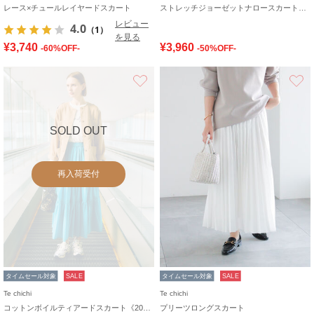
レース×チュールレイヤードスカート
ストレッチジョーゼットナロースカート《2026 spring catalog item》
レビュー
4.0
（1）
を見る
¥3,740
¥3,960
-60%OFF-
-50%OFF-
お気に入り
SOLD OUT
再入荷受付
タイムセール対象
SALE
タイムセール対象
SALE
Te chichi
Te chichi
コットンボイルティアードスカート《2026 spring catalog item》
プリーツロングスカート