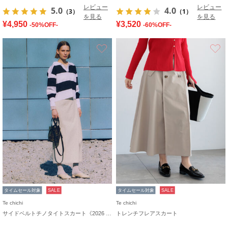
レビュー
レビュー
5.0
4.0
（3）
（1）
を見る
を見る
¥4,950
¥3,520
-50%OFF-
-60%OFF-
お気に入り
タイムセール対象
SALE
タイムセール対象
SALE
Te chichi
Te chichi
サイドベルトチノタイトスカート《2026 spring catalog item》
トレンチフレアスカート