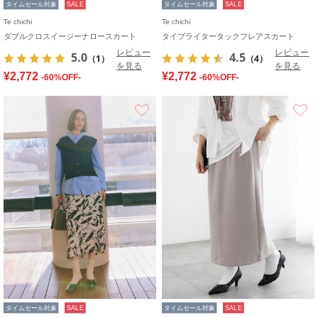
タイムセール対象
SALE
タイムセール対象
SALE
Te chichi
Te chichi
ダブルクロスイージーナロースカート
タイプライタータックフレアスカート
レビュー
レビュー
5.0
4.5
（1）
（4）
を見る
を見る
¥2,772
¥2,772
-60%OFF-
-60%OFF-
お気に入り
タイムセール対象
SALE
タイムセール対象
SALE