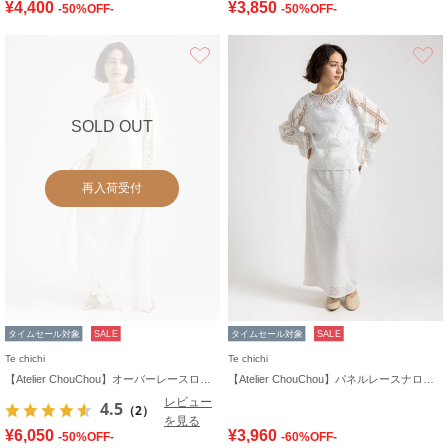
¥4,400
¥3,850
-50%OFF-
-50%OFF-
お気に入り
SOLD OUT
再入荷受付
タイムセール対象
SALE
タイムセール対象
SALE
Te chichi
Te chichi
【Atelier ChouChou】オーバーレースロングフレアスカート
【Atelier ChouChou】パネルレースナロースカート(セットアップ可)
レビュー
4.5
（2）
を見る
¥6,050
¥3,960
-50%OFF-
-60%OFF-