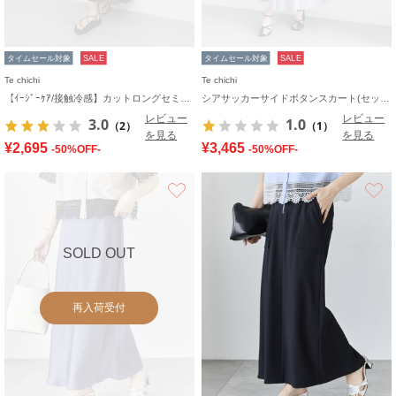
タイムセール対象
SALE
タイムセール対象
SALE
Te chichi
Te chichi
【ｲｰｼﾞｰｹｱ/接触冷感】カットロングセミフレアスカート
シアサッカーサイドボタンスカート(セットアップ可)
レビュー
レビュー
3.0
1.0
（2）
（1）
を見る
を見る
¥2,695
¥3,465
-50%OFF-
-50%OFF-
お気に入り
SOLD OUT
再入荷受付