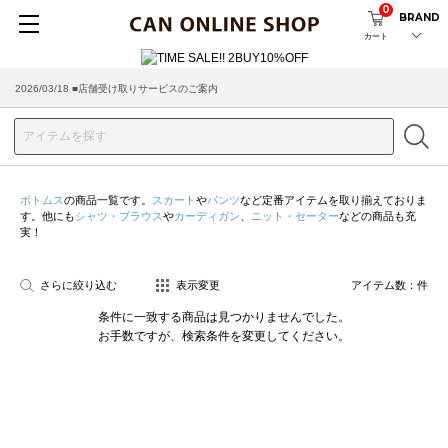
0
BRAND
カート
2026/03/18 ■店舗受け取りサービスのご案内
ボトムス
の商品一覧です。
スカート
や
パンツ
など定番アイテムを取り揃えておりま
す。他にも
シャツ・ブラウス
や
カーディガン
、
ニット・セーター
などの商品も充
実！
さらに絞り込む
表示変更
アイテム数：
件
条件に一致する商品は見つかりませんでした。
お手数ですが、検索条件を変更してください。