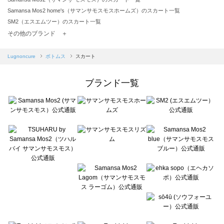
Samansa Mos2 home's（サマンサモスモスホームズ）のスカート一覧
SM2（エスエムツー）のスカート一覧
TSUHARU by Samansa Mos2（ツハルバイサマンサモスモス）のスカート一覧
その他のブランド ＋
sm2rhythm（サマンサモスモス リズム）のスカート一覧
Samansa Mos2 blue（サマンサモスモス ブルー）のスカート一覧
Lugnoncure
ボトムス
スカート
Samansa Mos2 Lagom（サマンサモスモス ラーゴム）のスカート一覧
ehka sopo（エヘカソポ）のスカート一覧
ブランド一覧
sō4ū（ソウフォーユー）のスカート一覧
Te chichi（テチチ）のスカート一覧
Te chichi CLASSIC（テチチ クラシック）のスカート一覧
Te chichi TERRASSE（テチチ テラス）のスカート一覧
Lugnoncure（ルノンキュール）のスカート一覧
BETTY'S BLUE（べティーズブルー）のスカート一覧
Wpc.（ワールドパーティー）のスカート一覧