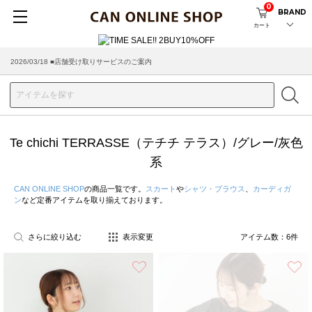
0
BRAND
カート
2026/03/18 ■店舗受け取りサービスのご案内
Te chichi TERRASSE（テチチ テラス）/グレー/灰色
系
CAN ONLINE SHOP
の商品一覧です。
スカート
や
シャツ・ブラウス
、
カーディガ
ン
など定番アイテムを取り揃えております。
さらに絞り込む
表示変更
アイテム数：
6
件
お気に入り