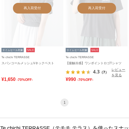
再入荷受付
再入荷受付
タイムセール対象
SALE
タイムセール対象
SALE
Te chichi TERRASSE
Te chichi TERRASSE
スパンコールメッシュVネックベスト
【接触冷感】ワンポイントロゴTシャツ
レビュー
4.3
（7）
を見る
¥1,650
¥990
-70%OFF-
-70%OFF-
1
Te chichi TERRASSE（テチチ テラス）を使ったスナッ