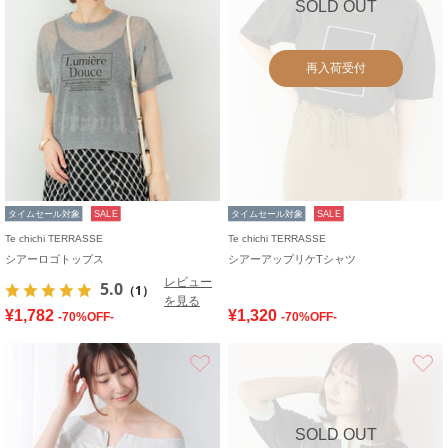
SOLD OUT
再入荷受付
タイムセール対象
SALE
タイムセール対象
SALE
Te chichi TERRASSE
Te chichi TERRASSE
シアーロゴトップス
シアーアップリケTシャツ
レビュー
5.0
（1）
を見る
¥1,782
¥1,320
-70%OFF-
-70%OFF-
お気に入り
SOLD OUT