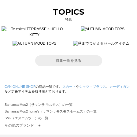
TOPICS
特集
特集一覧を見る
CAN ONLINE SHOP
の商品一覧です。
スカート
や
シャツ・ブラウス
、
カーディガン
など定番アイテムを取り揃えております。
Samansa Mos2（サマンサ モスモス）の一覧
Samansa Mos2 home's（サマンサモスモスホームズ）の一覧
SM2（エスエムツー）の一覧
TSUHARU by Samansa Mos2（ツハルバイサマンサモスモス）の一覧
その他のブランド ＋
sm2rhythm（サマンサモスモス リズム）の一覧