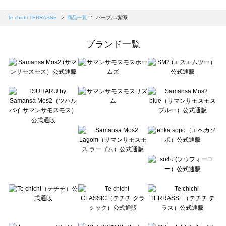
sm2rhythm（サマンサモスモス リズム）の一覧
Samansa Mos2 blue（サマンサモスモス ブルー）の一覧
Te chichi TERRASSE
商品一覧
パープル/紫系
Samansa Mos2 Lagom（サマンサモスモス ラーゴム）の一覧
ehka sopo（エヘカソポ）の一覧
ブランド一覧
sō4ū（ソウフォーユー）の一覧
Te chichi（テチチ）の一覧
Te chichi CLASSIC（テチチ クラシック）の一覧
Te chichi TERRASSE（テチチ テラス）の一覧
Lugnoncure（ルノンキュール）の一覧
BETTY'S BLUE（べティーズブルー）の一覧
Wpc.（ワールドパーティー）の一覧