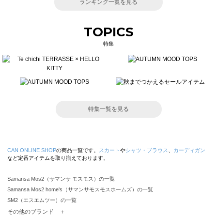
ランキング一覧を見る
TOPICS
特集
特集一覧を見る
CAN ONLINE SHOP
の商品一覧です。
スカート
や
シャツ・ブラウス
、
カーディガン
など定番アイテムを取り揃えております。
Samansa Mos2（サマンサ モスモス）の一覧
Samansa Mos2 home's（サマンサモスモスホームズ）の一覧
SM2（エスエムツー）の一覧
TSUHARU by Samansa Mos2（ツハルバイサマンサモスモス）の一覧
その他のブランド ＋