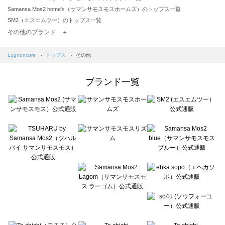
Samansa Mos2 home's（サマンサモスモスホームズ）のトップス一覧
SM2（エスエムツー）のトップス一覧
TSUHARU by Samansa Mos2（ツハルバイサマンサモスモス）のトップス一覧
その他のブランド ＋
sm2rhythm（サマンサモスモス リズム）のトップス一覧
Samansa Mos2 blue（サマンサモスモス ブルー）のトップス一覧
Lugnoncure
トップス
その他
Samansa Mos2 Lagom（サマンサモスモス ラーゴム）のトップス一覧
ehka sopo（エヘカソポ）のトップス一覧
ブランド一覧
sō4ū（ソウフォーユー）のトップス一覧
Te chichi（テチチ）のトップス一覧
Te chichi CLASSIC（テチチ クラシック）のトップス一覧
Te chichi TERRASSE（テチチ テラス）のトップス一覧
Lugnoncure（ルノンキュール）のトップス一覧
BETTY'S BLUE（べティーズブルー）のトップス一覧
Wpc.（ワールドパーティー）のトップス一覧