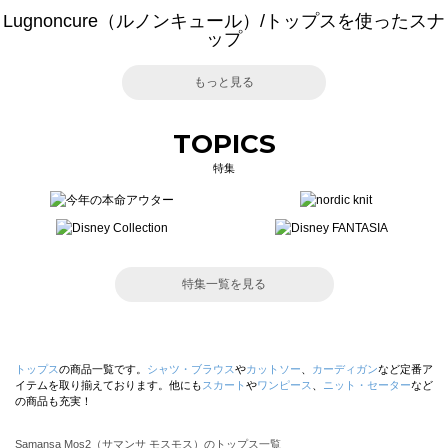
Lugnoncure（ルノンキュール）/トップスを使ったスナ
ップ
もっと見る
TOPICS
特集
特集一覧を見る
トップス
の商品一覧です。
シャツ・ブラウス
や
カットソー
、
カーディガン
など定番ア
イテムを取り揃えております。他にも
スカート
や
ワンピース
、
ニット・セーター
など
の商品も充実！
Samansa Mos2（サマンサ モスモス）のトップス一覧