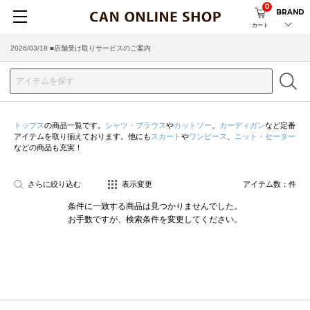
0
BRAND
カート
2026/03/18 ■店舗受け取りサービスのご案内
トップス
の商品一覧です。
シャツ・ブラウス
や
カットソー
、
カーディガン
など定番
アイテムを取り揃えております。他にも
スカート
や
ワンピース
、
ニット・セーター
などの商品も充実！
さらに絞り込む
表示変更
アイテム数：
件
条件に一致する商品は見つかりませんでした。
お手数ですが、検索条件を変更してください。