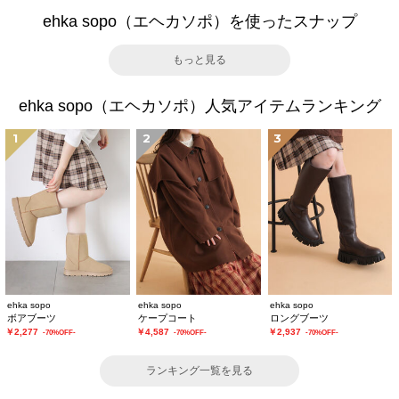
ehka sopo（エヘカソポ）を使ったスナップ
もっと見る
ehka sopo（エヘカソポ）人気アイテムランキング
1
2
3
ehka sopo
ehka sopo
ehka sopo
ボアブーツ
ケープコート
ロングブーツ
￥2,277
￥4,587
￥2,937
-70%OFF-
-70%OFF-
-70%OFF-
ランキング一覧を見る