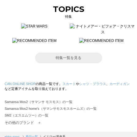
TOPICS
特集
特集一覧を見る
CAN ONLINE SHOP
の商品一覧です。
スカート
や
シャツ・ブラウス
、
カーディガン
など定番アイテムを取り揃えております。
Samansa Mos2（サマンサ モスモス）の一覧
Samansa Mos2 home's（サマンサモスモスホームズ）の一覧
SM2（エスエムツー）の一覧
TSUHARU by Samansa Mos2（ツハルバイサマンサモスモス）の一覧
その他のブランド ＋
sm2rhythm（サマンサモスモス リズム）の一覧
Samansa Mos2 blue（サマンサモスモス ブルー）の一覧
ehka sopo
商品一覧
イエロー/黄色系