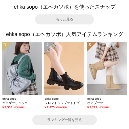
ehka sopo（エヘカソポ）を使ったスナップ
もっと見る
ehka sopo（エヘカソポ）人気アイテムランキング
1
2
3
ehka sopo
ehka sopo
ehka sopo
ギャザーリュック
フロントジップサイドゴアブーツ
ボアブーツ
￥2,596
￥2,475
￥2,277
-60%OFF-
-70%OFF-
-70%OFF-
ランキング一覧を見る