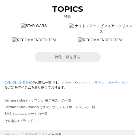
TOPICS
特集
特集一覧を見る
CAN ONLINE SHOP
の商品一覧です。
スカート
や
シャツ・ブラウス
、
カーディガン
など定番アイテムを取り揃えております。
Samansa Mos2（サマンサ モスモス）の一覧
Samansa Mos2 home's（サマンサモスモスホームズ）の一覧
SM2（エスエムツー）の一覧
TSUHARU by Samansa Mos2（ツハルバイサマンサモスモス）の一覧
その他のブランド ＋
sm2rhythm（サマンサモスモス リズム）の一覧
Samansa Mos2 blue（サマンサモスモス ブルー）の一覧
ehka sopo
商品一覧
シルバー/銀系