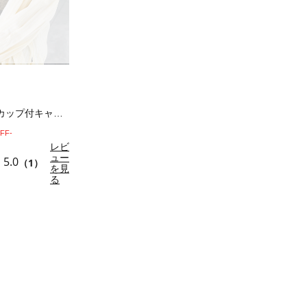
シャーリングカップ付キャミソール
FF-
レビ
ュー
5.0
（1）
を見
る