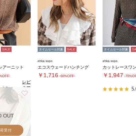
SALE
タイムセール対象
SALE
タイムセール対象
S
ehka sopo
ehka sopo
シアーニット
エコスウェードハンチング
カットレースワ
￥1,716
￥1,947
0%OFF-
-60%OFF-
-70%O
レビ
ュー
4.0
5.
（1）
を見
お気に入り
る
D OUT
荷受付