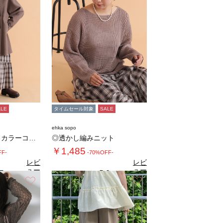
ALE
タイムセール対象
SALE
ehka sopo
ベルト付スタンドカラーコート
◎透かし編みニット
￥1,485
FF-
-70%OFF-
レビ
レビ
ュー
ュー
7
5.0
（3）
（1）
を見
を見
お気に入り
お気に入り
る
る