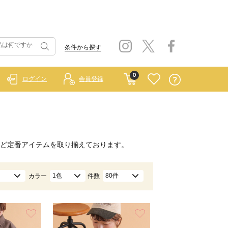
条件から探す
0
ログイン
会員登録
ど定番アイテムを取り揃えております。
1色
80件
カラー
件数
お気に入り
お気に入り