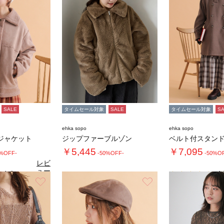
SALE
タイムセール対象
SALE
タイムセール対象
S
ehka sopo
ehka sopo
ジャケット
ジップファーブルゾン
￥5,445
￥7,095
0%OFF-
-50%OFF-
-50%O
レビ
ュー
4.6
4.
（9）
を見
お気に入り
お気に入り
る