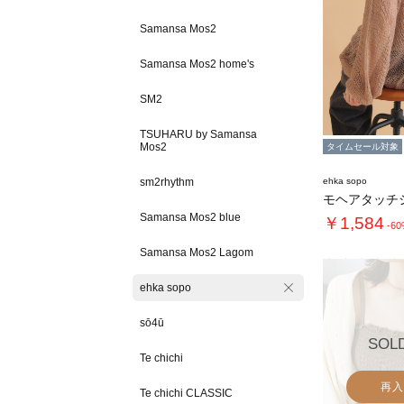
Samansa Mos2
Samansa Mos2 home's
SM2
TSUHARU by Samansa
Mos2
タイムセール対象
sm2rhythm
ehka sopo
モヘアタッチ
Samansa Mos2 blue
￥1,584
-6
Samansa Mos2 Lagom
ehka sopo
sō4ū
SOL
Te chichi
再入
Te chichi CLASSIC