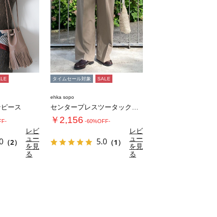
ALE
タイムセール対象
SALE
ehka sopo
ンピース
センタープレスツータックスラックス
￥2,156
FF-
-60%OFF-
レビ
レビ
ュー
ュー
0
5.0
（2）
（1）
を見
を見
る
る