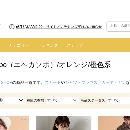
■8/13(木)AM2:00～サイトメンテナンス実施のお知らせ
カテゴリー
ランキング
スナップ
 sopo（エヘカソポ）/オレンジ/橙色系
 SHOP
の商品一覧です。
スカート
や
シャツ・ブラウス
、
カーディガン
な
順
すべて
すべて
在庫の有無
商品ステータス
お気に入り
お気に入り