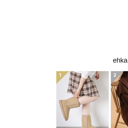
eh
1
2