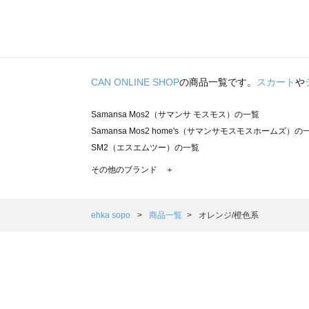
CAN ONLINE SHOP
の商品一覧です。
スカート
や
Samansa Mos2（サマンサ モスモス）の一覧
Samansa Mos2 home's（サマンサモスモスホームズ）の
SM2（エスエムツー）の一覧
TSUHARU by Samansa Mos2（ツハルバイサマンサモ
その他のブランド ＋
sm2rhythm（サマンサモスモス リズム）の一覧
Samansa Mos2 blue（サマンサモスモス ブルー）の一覧
Samansa Mos2 Lagom（サマンサモスモス ラーゴム）の
ehka sopo
商品一覧
オレンジ/橙色系
ehka sopo（エヘカソポ）の一覧
sō4ū（ソウフォーユー）の一覧
Te chichi（テチチ）の一覧
Te chichi CLASSIC（テチチ クラシック）の一覧
Te chichi TERRASSE（テチチ テラス）の一覧