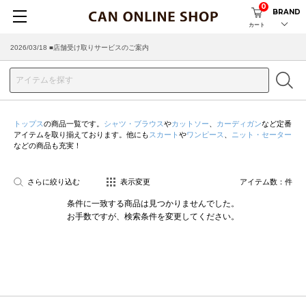
0
BRAND
カート
2026/03/18 ■店舗受け取りサービスのご案内
トップス
の商品一覧です。
シャツ・ブラウス
や
カットソー
、
カーディガン
など定番
アイテムを取り揃えております。他にも
スカート
や
ワンピース
、
ニット・セーター
などの商品も充実！
さらに絞り込む
表示変更
アイテム数：
件
条件に一致する商品は見つかりませんでした。
お手数ですが、検索条件を変更してください。