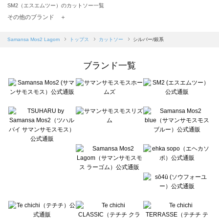
SM2（エスエムツー）のカットソー一覧
TSUHARU by Samansa Mos2（ツハルバイサマンサモスモス）のカットソー一覧
その他のブランド ＋
sm2rhythm（サマンサモスモス リズム）のカットソー一覧
Samansa Mos2 blue（サマンサモスモス ブルー）のカットソー一覧
Samansa Mos2 Lagom
トップス
カットソー
シルバー/銀系
Samansa Mos2 Lagom（サマンサモスモス ラーゴム）のカットソー一覧
ehka sopo（エヘカソポ）のカットソー一覧
ブランド一覧
sō4ū（ソウフォーユー）のカットソー一覧
Te chichi（テチチ）のカットソー一覧
Te chichi CLASSIC（テチチ クラシック）のカットソー一覧
Te chichi TERRASSE（テチチ テラス）のカットソー一覧
Lugnoncure（ルノンキュール）のカットソー一覧
BETTY'S BLUE（べティーズブルー）のカットソー一覧
Wpc.（ワールドパーティー）のカットソー一覧