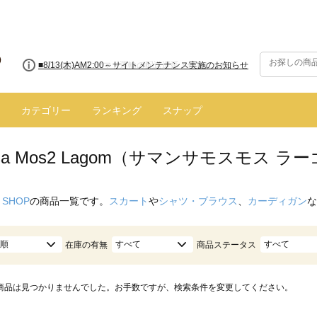
■8/13(木)AM2:00～サイトメンテナンス実施のお知らせ
カテゴリー
ランキング
スナップ
nsa Mos2 Lagom（サマンサモスモス ラ
 SHOP
の商品一覧です。
スカート
や
シャツ・ブラウス
、
カーディガン
な
順
すべて
すべて
在庫の有無
商品ステータス
商品は見つかりませんでした。お手数ですが、検索条件を変更してください。