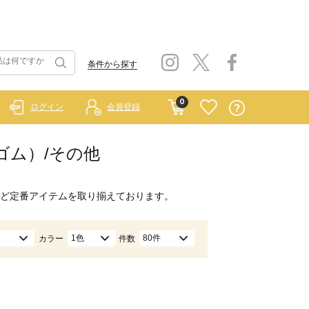
条件から探す
0
ログイン
会員登録
ーゴム）/その他
ど定番アイテムを取り揃えております。
1色
80件
カラー
件数