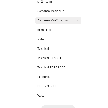
sm2rhythm
Samansa Mos2 blue
Samansa Mos2 Lagom
ehka sopo
sō4ū
Te chichi
Te chichi CLASSIC
Te chichi TERRASSE
Lugnoncure
BETTY'S BLUE
Wpc.