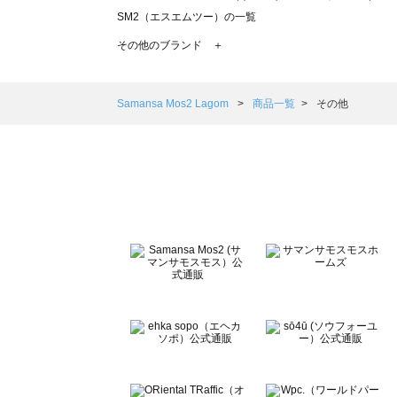
SM2（エスエムツー）の一覧
TSUHARU by Samansa Mos2（ツハルバイサマンサモ
その他のブランド ＋
sm2rhythm（サマンサモスモス リズム）の一覧
Samansa Mos2 blue（サマンサモスモス ブルー）の一覧
Samansa Mos2 Lagom（サマンサモスモス ラーゴム）の
Samansa Mos2 Lagom
商品一覧
その他
ehka sopo（エヘカソポ）の一覧
sō4ū（ソウフォーユー）の一覧
Te chichi（テチチ）の一覧
Te chichi CLASSIC（テチチ クラシック）の一覧
Te chichi TERRASSE（テチチ テラス）の一覧
Lugnoncure（ルノンキュール）の一覧
BETTY'S BLUE（べティーズブルー）の一覧
Wpc.（ワールドパーティー）の一覧