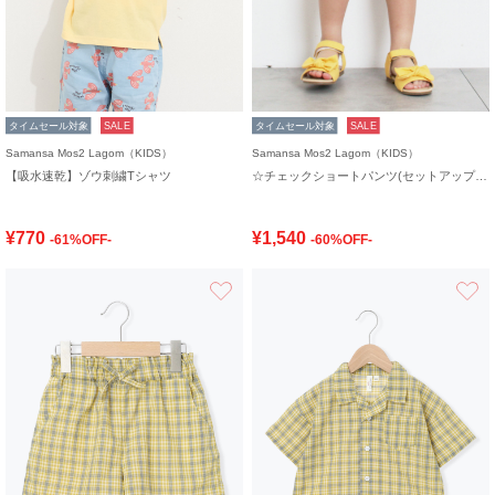
タイムセール対象
SALE
タイムセール対象
SALE
Samansa Mos2 Lagom（KIDS）
Samansa Mos2 Lagom（KIDS）
【吸水速乾】ゾウ刺繍Tシャツ
☆チェックショートパンツ(セットアップ可)
¥770
¥1,540
-61%OFF-
-60%OFF-
お気に入り