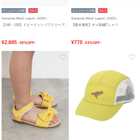
タイムセール対象
SALE
タイムセール対象
SALE
Samansa Mos2 Lagom（KIDS）
Samansa Mos2 Lagom（KIDS）
【140・150】ドビードットパフスリーブチュニック
【吸水速乾】サメ刺繍Tシャツ
¥2,695
¥770
-30%OFF-
-53%OFF-
お気に入り