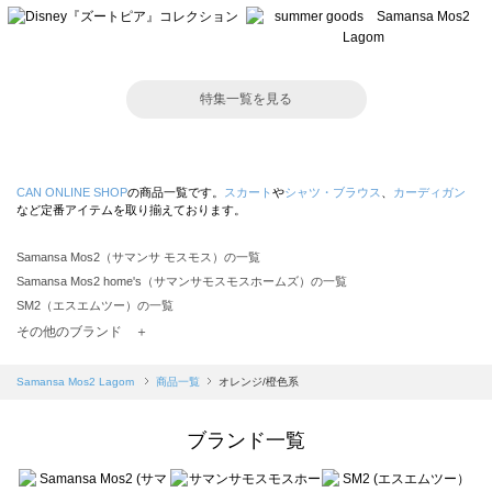
特集一覧を見る
CAN ONLINE SHOP
の商品一覧です。
スカート
や
シャツ・ブラウス
、
カーディガン
など定番アイテムを取り揃えております。
Samansa Mos2（サマンサ モスモス）の一覧
Samansa Mos2 home's（サマンサモスモスホームズ）の一覧
SM2（エスエムツー）の一覧
TSUHARU by Samansa Mos2（ツハルバイサマンサモスモス）の一覧
その他のブランド ＋
sm2rhythm（サマンサモスモス リズム）の一覧
Samansa Mos2 blue（サマンサモスモス ブルー）の一覧
Samansa Mos2 Lagom
商品一覧
オレンジ/橙色系
Samansa Mos2 Lagom（サマンサモスモス ラーゴム）の一覧
ehka sopo（エヘカソポ）の一覧
ブランド一覧
sō4ū（ソウフォーユー）の一覧
Te chichi（テチチ）の一覧