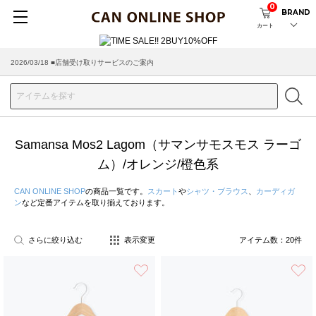
0
BRAND
カート
2026/08/04 ■8/13(木)AM2:00～サイトメンテナンス実施のお知らせ
2026/03/18 ■店舗受け取りサービスのご案内
Samansa Mos2 Lagom（サマンサモスモス ラーゴ
ム）/オレンジ/橙色系
CAN ONLINE SHOP
の商品一覧です。
スカート
や
シャツ・ブラウス
、
カーディガ
ン
など定番アイテムを取り揃えております。
さらに絞り込む
表示変更
アイテム数：
20
件
お気に入り