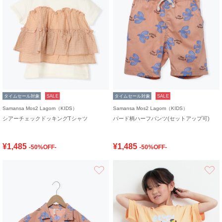
タイムセール対象
SALE
タイムセール対象
SALE
Samansa Mos2 Lagom（KIDS）
Samansa Mos2 Lagom（KIDS）
シアーチェックドッキングTシャツ
バード柄ハーフパンツ(セットアップ可)
¥1,485
¥1,485
-50%OFF-
-50%OFF-
お気に入り