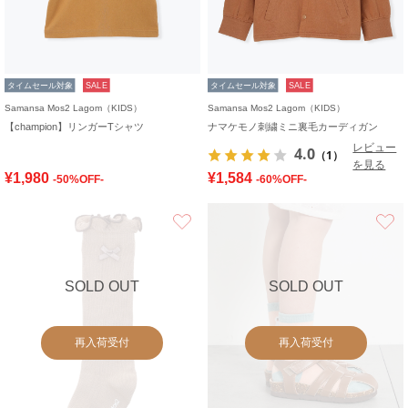
タイムセール対象
SALE
タイムセール対象
SALE
Samansa Mos2 Lagom（KIDS）
Samansa Mos2 Lagom（KIDS）
【champion】リンガーTシャツ
ナマケモノ刺繍ミニ裏毛カーディガン
レビュー
4.0
（1）
を見る
¥1,980
¥1,584
-50%OFF-
-60%OFF-
お気に入り
SOLD OUT
SOLD OUT
再入荷受付
再入荷受付