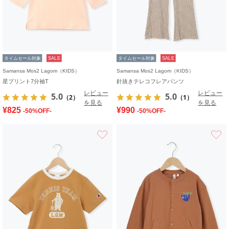
タイムセール対象
SALE
タイムセール対象
SALE
Samansa Mos2 Lagom（KIDS）
Samansa Mos2 Lagom（KIDS）
星プリント7分袖T
針抜きテレコフレアパンツ
レビュー
レビュー
5.0
5.0
（2）
（1）
を見る
を見る
¥825
¥990
-50%OFF-
-50%OFF-
お気に入り