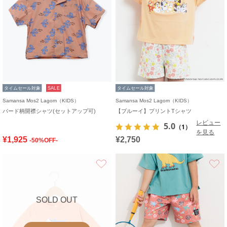
タイムセール対象
SALE
タイムセール対象
Samansa Mos2 Lagom（KIDS）
Samansa Mos2 Lagom（KIDS）
バード柄開襟シャツ(セットアップ可)
【ブルーイ】プリントTシャツ
レビュー
5.0
（1）
を見る
¥1,925
¥2,750
-50%OFF-
お気に入り
SOLD OUT