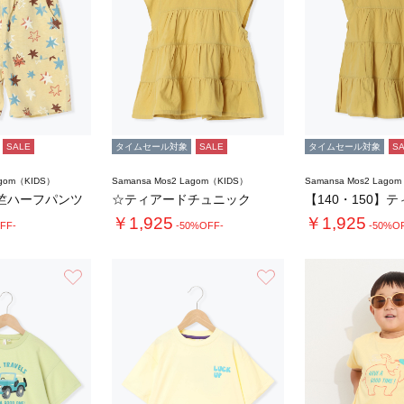
SALE
タイムセール対象
SALE
タイムセール対象
S
agom（KIDS）
Samansa Mos2 Lagom（KIDS）
Samansa Mos2 Lago
竺ハーフパンツ
☆ティアードチュニック
￥1,925
￥1,925
FF-
-50%OFF-
-50%O
お気に入り
お気に入り