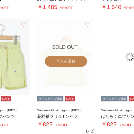
￥1,485
￥1,540
0%OFF-
-50%OFF-
-60%O
お気に入り
お気に入り
SOLD OUT
再入荷受付
SALE
タイムセール対象
SALE
タイムセール対象
S
agom（KIDS）
Samansa Mos2 Lagom（KIDS）
Samansa Mos2 Lago
フパンツ
花柄袖フリルTシャツ
はたらく車プリン
￥825
￥825
0%OFF-
-50%OFF-
-50%OFF-
レビ