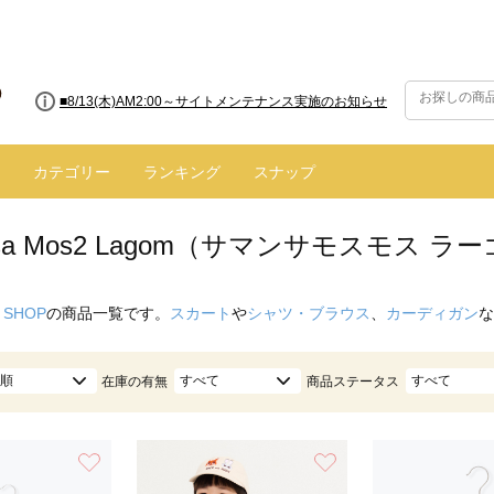
■8/13(木)AM2:00～サイトメンテナンス実施のお知らせ
■【お知らせ】ヤマト運輸の配送遅延・停止について
カテゴリー
ランキング
スナップ
nsa Mos2 Lagom（サマンサモスモス 
 SHOP
の商品一覧です。
スカート
や
シャツ・ブラウス
、
カーディガン
な
順
すべて
すべて
在庫の有無
商品ステータス
お気に入り
お気に入り