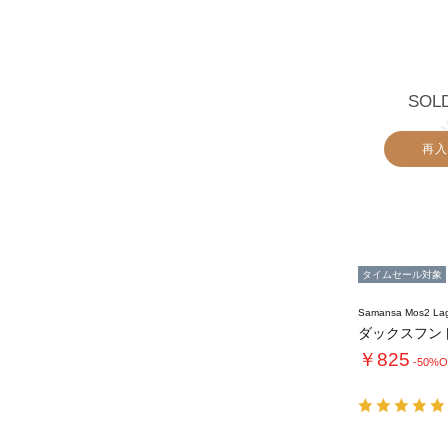
SOL
再入
タイムセール対象
Samansa Mos2 L
￥825
-50%O