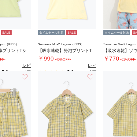
SALE
タイムセール対象
SALE
タイムセール対象
S
agom（KIDS）
Samansa Mos2 Lagom（KIDS）
Samansa Mos2 Lago
【吸水速乾】車プリントTシャツ
【吸水速乾】発泡プリントTシャツ
【吸水速乾】ゾウ
￥990
￥770
FF-
-40%OFF-
-61%OFF-
レビ
レビ
ュー
ュー
5.0
5.0
（1）
（1）
を見
を見
お気に入り
お気に入り
る
る