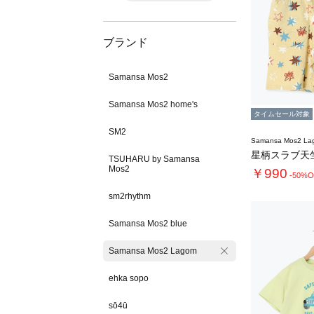
ブランド
Samansa Mos2
Samansa Mos2 home's
タイムセール対象
SM2
Samansa Mos2 L
星柄スラブ天
TSUHARU by Samansa
Mos2
￥990
-50%O
sm2rhythm
Samansa Mos2 blue
Samansa Mos2 Lagom
ehka sopo
sō4ū