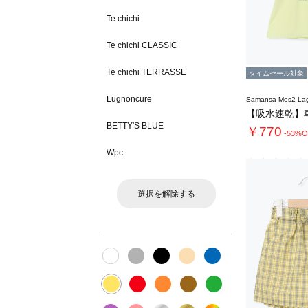
Te chichi
Te chichi CLASSIC
Te chichi TERRASSE
タイムセール対象
Lugnoncure
Samansa Mos2 L
BETTY'S BLUE
￥770
-53%O
Wpc.
選択を解除する