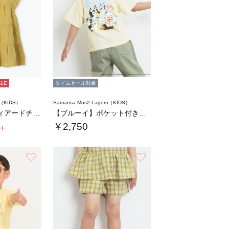
ALE
タイムセール対象
m（KIDS）
Samansa Mos2 Lagom（KIDS）
【140・150】ティアードチュニック
【ブルーイ】ポケット付きプリントTシャツ
￥2,750
FF-
お気に入り
お気に入り