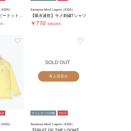
m（KIDS）
Samansa Mos2 Lagom（KIDS）
【140・150】ドビードットパフスリーブチ…
【吸水速乾】サメ刺繍Tシャツ
￥770
FF-
-53%OFF-
お気に入り
お気に入り
SOLD OUT
再入荷受付
ALE
タイムセール対象
SALE
m（KIDS）
Samansa Mos2 Lagom（KIDS）
【FRUIT OF THE LOOM】PEA…