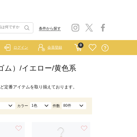
条件から探す
0
ログイン
会員登録
ラーゴム）/イエロー/黄色系
ど定番アイテムを取り揃えております。
1色
80件
カラー
件数
お気に入り
お気に入り