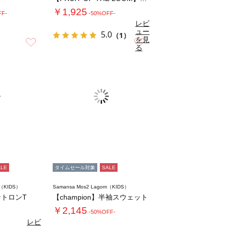
￥1,925
FF-
-50%OFF-
レビ
ュー
5.0
（1）
を見
お気に入り
お気に入り
る
ALE
タイムセール対象
SALE
m（KIDS）
Samansa Mos2 Lagom（KIDS）
トロンT
【champion】半袖スウェット
￥2,145
-50%OFF-
レビ