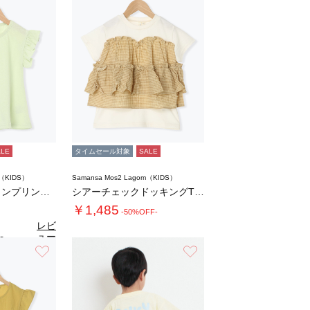
ALE
タイムセール対象
SALE
m（KIDS）
Samansa Mos2 Lagom（KIDS）
【吸水速乾】プリンプリントフリル袖Tシャツ
シアーチェックドッキングTシャツ
￥1,485
-50%OFF-
レビ
ュー
0
（1）
を見
お気に入り
お気に入り
る