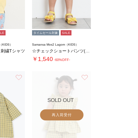
ALE
タイムセール対象
SALE
m（KIDS）
Samansa Mos2 Lagom（KIDS）
刺繍Tシャツ
☆チェックショートパンツ(セットアップ可)
￥1,540
-60%OFF-
お気に入り
お気に入り
SOLD OUT
再入荷受付