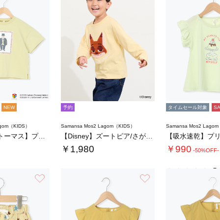
NEW
予約
タイムセール対象
S
agom（KIDS）
Samansa Mos2 Lagom（KIDS）
Samansa Mos2 Lago
【きかんしゃトーマス】プリントTシャツ
【Disney】ズートピア/さがら刺繍ロンT…
￥1,980
￥990
-50%OFF-
5.
お気に入り
お気に入り