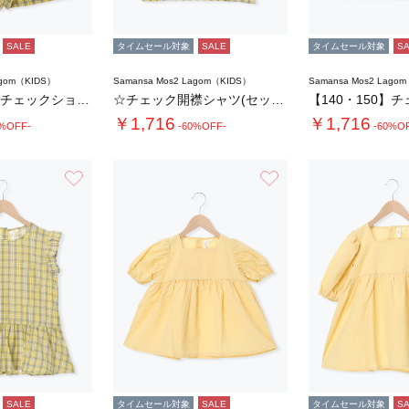
SALE
タイムセール対象
SALE
タイムセール対象
S
agom（KIDS）
Samansa Mos2 Lagom（KIDS）
Samansa Mos2 Lago
【140・150】チェックショートパンツ(セ…
☆チェック開襟シャツ(セットアップ可)
￥1,716
￥1,716
0%OFF-
-60%OFF-
-60%O
お気に入り
お気に入り
SALE
タイムセール対象
SALE
タイムセール対象
S