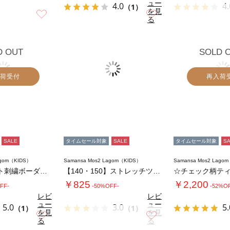
ュー
4.0
4.
（1）
を見
お気に入り
お気に入り
る
D OUT
SOLD 
荷受付
再入荷
SALE
タイムセール対象
SALE
タイムセール対象
S
agom（KIDS）
Samansa Mos2 Lagom（KIDS）
Samansa Mos2 Lago
ダックスフント刺繍ボーダーロンT
【140・150】ストレッチツイルパンツ
￥825
￥2,200
FF-
-50%OFF-
-52%O
レビ
レビ
ュー
ュー
5.0
3.0
5.
（1）
（1）
を見
を見
お気に入り
お気に入り
る
る