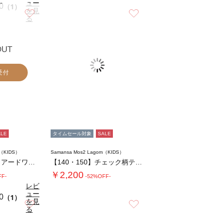
ュー
0
（1）
を見
お気に入り
お気に入り
る
OUT
受付
ALE
タイムセール対象
SALE
m（KIDS）
Samansa Mos2 Lagom（KIDS）
☆チェック柄ティアードワンピース
【140・150】チェック柄ティアードワンピ…
￥2,200
FF-
-52%OFF-
レビ
ュー
0
（1）
を見
お気に入り
お気に入り
る