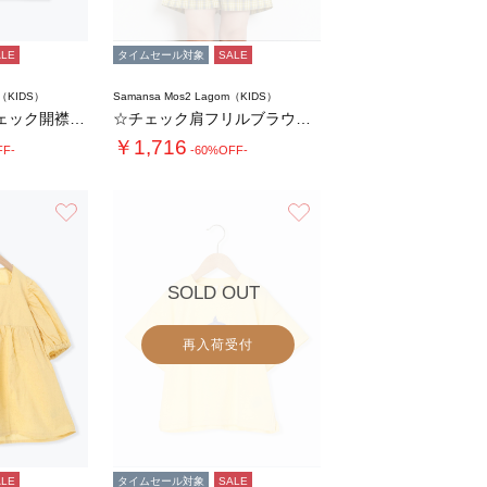
ALE
タイムセール対象
SALE
m（KIDS）
Samansa Mos2 Lagom（KIDS）
【140・150】チェック開襟シャツ(セット…
☆チェック肩フリルブラウス(セットアップ可)…
￥1,716
FF-
-60%OFF-
お気に入り
お気に入り
SOLD OUT
再入荷受付
ALE
タイムセール対象
SALE