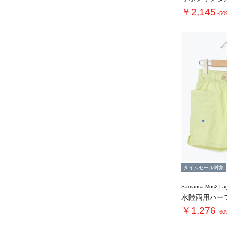
￥2,145
-5
タイムセール対象
Samansa Mos2 L
水陸両用ハー
￥1,276
-6