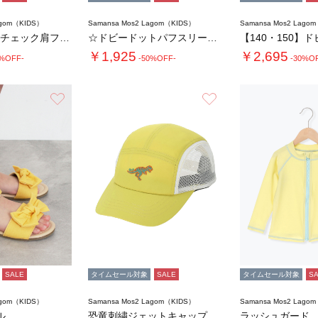
agom（KIDS）
Samansa Mos2 Lagom（KIDS）
Samansa Mos2 Lago
【140・150】チェック肩フリルブラウス(…
☆ドビードットパフスリーブチュニック
￥1,925
￥2,695
0%OFF-
-50%OFF-
-30%O
お気に入り
お気に入り
SALE
タイムセール対象
SALE
タイムセール対象
S
agom（KIDS）
Samansa Mos2 Lagom（KIDS）
Samansa Mos2 Lago
ル
恐竜刺繍ジェットキャップ
ラッシュガード