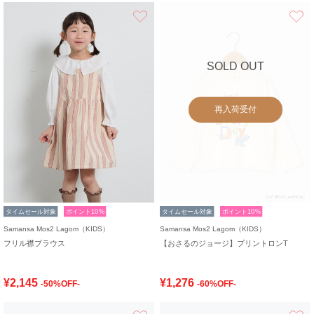
お気に入り
SOLD OUT
再入荷受付
タイムセール対象
ポイント10%
タイムセール対象
ポイント10%
Samansa Mos2 Lagom（KIDS）
Samansa Mos2 Lagom（KIDS）
フリル襟ブラウス
【おさるのジョージ】プリントロンT
¥2,145
¥1,276
-50%OFF-
-60%OFF-
お気に入り