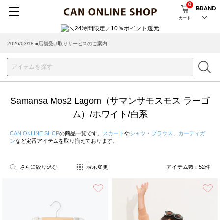
0
BRAND
カート
2026/08/04 ■8/13(木)AM2:00～サイトメンテナンス実施のお知らせ
Samansa Mos2 Lagom（サマンサモスモス ラーゴ
ム）/ホワイト/白系
CAN ONLINE SHOP
の商品一覧です。
スカート
や
シャツ・ブラウス
、
カーディガ
ン
など定番アイテムを取り揃えております。
さらに絞り込む
表示変更
アイテム数：
52
件
お気に入り