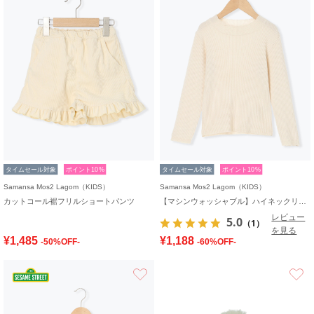
タイムセール対象
ポイント10%
タイムセール対象
ポイント10%
Samansa Mos2 Lagom（KIDS）
Samansa Mos2 Lagom（KIDS）
カットコール裾フリルショートパンツ
【マシンウォッシャブル】ハイネックリブニット
レビュー
5.0
（1）
を見る
¥1,485
¥1,188
-50%OFF-
-60%OFF-
お気に入り