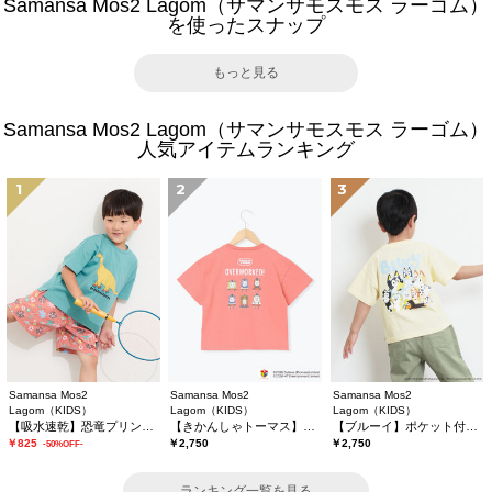
Samansa Mos2 Lagom（サマンサモスモス ラーゴム）
を使ったスナップ
もっと見る
Samansa Mos2 Lagom（サマンサモスモス ラーゴム）
人気アイテムランキング
1
2
3
Samansa Mos2
Samansa Mos2
Samansa Mos2
Lagom（KIDS）
Lagom（KIDS）
Lagom（KIDS）
【吸水速乾】恐竜プリントTシャツ
【きかんしゃトーマス】バックプリントTシャツ
【ブルーイ】ポケット付きプリントTシャツ
￥825
￥2,750
￥2,750
-50%OFF-
ランキング一覧を見る