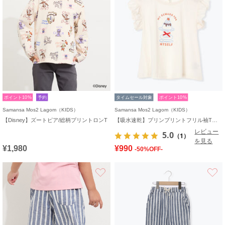
ポイント10%
予約
タイムセール対象
ポイント10%
Samansa Mos2 Lagom（KIDS）
Samansa Mos2 Lagom（KIDS）
【Disney】ズートピア/総柄プリントロンT
【吸水速乾】プリンプリントフリル袖Tシャツ
レビュー
5.0
（1）
を見る
¥1,980
¥990
-50%OFF-
お気に入り