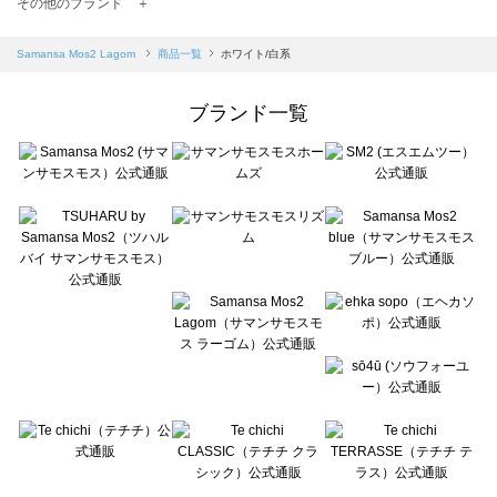
TSUHARU by Samansa Mos2（ツハルバイサマンサモスモス）の一覧
その他のブランド ＋
sm2rhythm（サマンサモスモス リズム）の一覧
Samansa Mos2 blue（サマンサモスモス ブルー）の一覧
Samansa Mos2 Lagom
商品一覧
ホワイト/白系
Samansa Mos2 Lagom（サマンサモスモス ラーゴム）の一覧
ehka sopo（エヘカソポ）の一覧
ブランド一覧
sō4ū（ソウフォーユー）の一覧
Te chichi（テチチ）の一覧
Te chichi CLASSIC（テチチ クラシック）の一覧
Te chichi TERRASSE（テチチ テラス）の一覧
Lugnoncure（ルノンキュール）の一覧
BETTY'S BLUE（べティーズブルー）の一覧
Wpc.（ワールドパーティー）の一覧