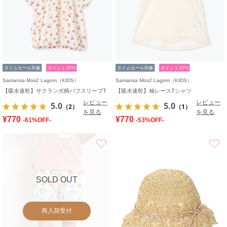
タイムセール対象
ポイント10%
タイムセール対象
ポイント10%
Samansa Mos2 Lagom（KIDS）
Samansa Mos2 Lagom（KIDS）
【吸水速乾】サクランボ柄パフスリーブT
【吸水速乾】袖レースTシャツ
レビュー
レビュー
5.0
5.0
（2）
（1）
を見る
を見る
¥770
¥770
-61%OFF-
-53%OFF-
お気に入り
SOLD OUT
再入荷受付