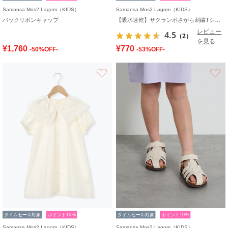
Samansa Mos2 Lagom（KIDS）
Samansa Mos2 Lagom（KIDS）
バックリボンキャップ
【吸水速乾】サクランボさがら刺繍Tシャツ
レビュー
4.5
（2）
を見る
¥1,760
¥770
-50%OFF-
-53%OFF-
お気に入り
タイムセール対象
ポイント10%
タイムセール対象
ポイント10%
Samansa Mos2 Lagom（KIDS）
Samansa Mos2 Lagom（KIDS）