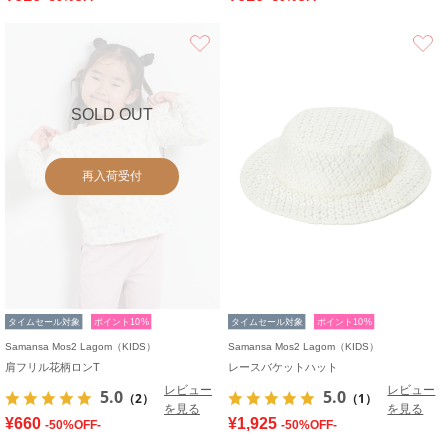
お気に入り
SOLD OUT
再入荷受付
タイムセール対象
ポイント10%
タイムセール対象
ポイント10%
Samansa Mos2 Lagom（KIDS）
Samansa Mos2 Lagom（KIDS）
肩フリル花柄ロンT
レースバケットハット
レビュー
レビュー
5.0
5.0
（2）
（1）
を見る
を見る
¥660
¥1,925
-50%OFF-
-50%OFF-