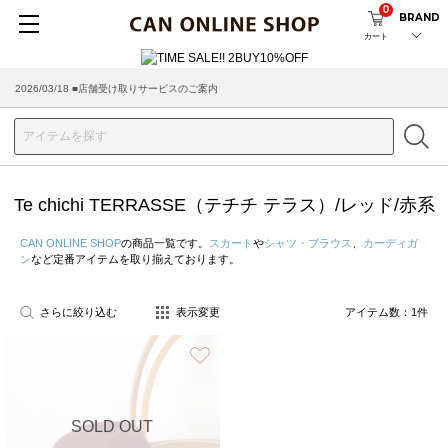
0
BRAND
カート
2026/03/18 ■店舗受け取りサービスのご案内
Te chichi TERRASSE（テチチ テラス）/レッド/赤系
CAN ONLINE SHOP
の商品一覧です。
スカート
や
シャツ・ブラウス
、
カーディガ
ン
など定番アイテムを取り揃えております。
さらに絞り込む
表示変更
アイテム数：
1
件
お気に入り
SOLD OUT