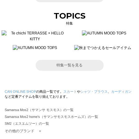
TOPICS
特集
特集一覧を見る
CAN ONLINE SHOP
の商品一覧です。
スカート
や
シャツ・ブラウス
、
カーディガン
など定番アイテムを取り揃えております。
Samansa Mos2（サマンサ モスモス）の一覧
Samansa Mos2 home's（サマンサモスモスホームズ）の一覧
SM2（エスエムツー）の一覧
TSUHARU by Samansa Mos2（ツハルバイサマンサモスモス）の一覧
その他のブランド ＋
sm2rhythm（サマンサモスモス リズム）の一覧