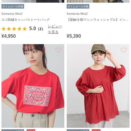
タイムセール対象
タイムセール対象
Samansa Mos2
Samansa Mos2
ロゴ刺繍キャンバストートバッグ
【接触冷感/マシンウォッシャブル】インナーセット半袖ニット
レビュー
5.0
（2）
を見る
¥4,950
¥5,390
お気に入り