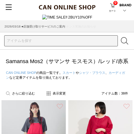
0
BRAND
カート
2026/08/04 ■8/13(木)AM2:00～サイトメンテナンス実施のお知らせ
Samansa Mos2（サマンサ モスモス）/レッド/赤系
CAN ONLINE SHOP
の商品一覧です。
スカート
や
シャツ・ブラウス
、
カーディガ
ン
など定番アイテムを取り揃えております。
さらに絞り込む
表示変更
アイテム数：
38
件
お気に入り