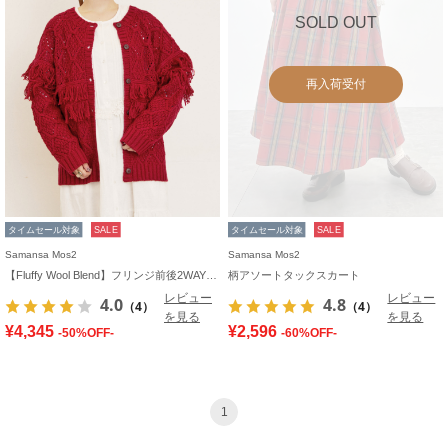
SOLD OUT
再入荷受付
タイムセール対象
SALE
タイムセール対象
SALE
Samansa Mos2
Samansa Mos2
【Fluffy Wool Blend】フリンジ前後2WAYニット
柄アソートタックスカート
レビュー
レビュー
4.0
4.8
（4）
（4）
を見る
を見る
¥4,345
¥2,596
-50%OFF-
-60%OFF-
1