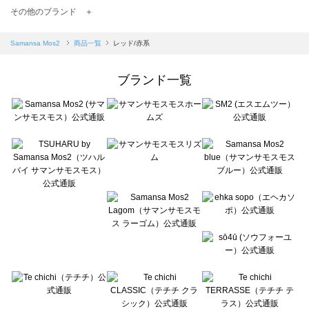
TSUHARU by Samansa Mos2（ツハルバイサマンサモスモス）の一覧
その他のブランド ＋
sm2rhythm（サマンサモスモス リズム）の一覧
Samansa Mos2 blue（サマンサモスモス ブルー）の一覧
Samansa Mos2
商品一覧
レッド/赤系
Samansa Mos2 Lagom（サマンサモスモス ラーゴム）の一覧
ehka sopo（エヘカソポ）の一覧
ブランド一覧
sō4ū（ソウフォーユー）の一覧
Te chichi（テチチ）の一覧
Te chichi CLASSIC（テチチ クラシック）の一覧
Te chichi TERRASSE（テチチ テラス）の一覧
Lugnoncure（ルノンキュール）の一覧
BETTY'S BLUE（べティーズブルー）の一覧
Wpc.（ワールドパーティー）の一覧