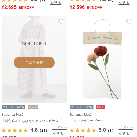
を見る
を見る
¥2,695
¥2,596
-50%OFF-
-60%OFF-
お気に入り
SOLD OUT
再入荷受付
タイムセール対象
再入荷
タイムセール対象
SALE
Samansa Mos2
Samansa Mos2
《新色追加》ちび襟シャツワンピース【WEB限定】
ニットフラワーブーケ
レビュー
レビュー
4.6
5.0
（31）
（1）
を見る
を見る