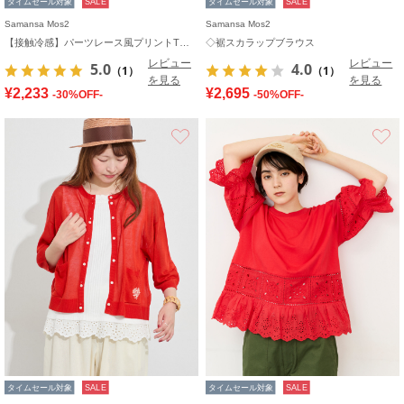
タイムセール対象
SALE
タイムセール対象
SALE
Samansa Mos2
Samansa Mos2
【接触冷感】パーツレース風プリントTシャツ
◇裾スカラップブラウス
レビュー
レビュー
5.0
4.0
（1）
（1）
を見る
を見る
¥2,233
¥2,695
-30%OFF-
-50%OFF-
お気に入り
タイムセール対象
SALE
タイムセール対象
SALE