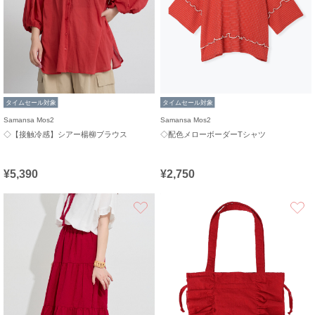
タイムセール対象
タイムセール対象
Samansa Mos2
Samansa Mos2
◇【接触冷感】シアー楊柳ブラウス
◇配色メローボーダーTシャツ
¥5,390
¥2,750
お気に入り