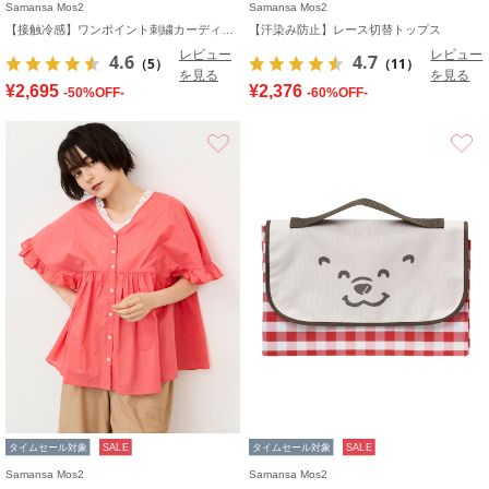
Samansa Mos2
Samansa Mos2
【接触冷感】ワンポイント刺繍カーディガン
【汗染み防止】レース切替トップス
レビュー
レビュー
4.6
4.7
（5）
（11）
を見る
を見る
¥2,695
¥2,376
-50%OFF-
-60%OFF-
お気に入り
タイムセール対象
SALE
タイムセール対象
SALE
Samansa Mos2
Samansa Mos2