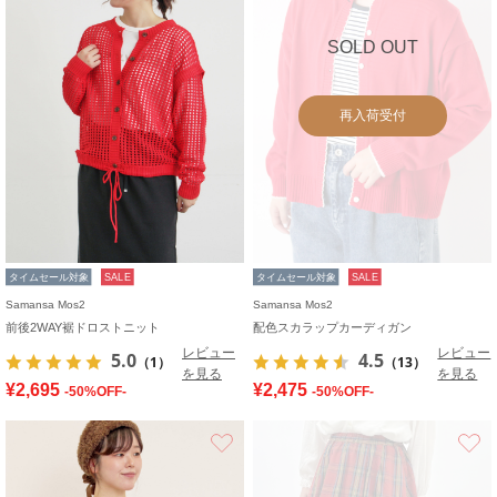
SOLD OUT
再入荷受付
タイムセール対象
SALE
タイムセール対象
SALE
Samansa Mos2
Samansa Mos2
前後2WAY裾ドロストニット
配色スカラップカーディガン
レビュー
レビュー
5.0
4.5
（1）
（13）
を見る
を見る
¥2,695
¥2,475
-50%OFF-
-50%OFF-
お気に入り