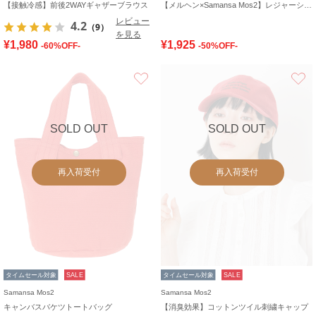
【接触冷感】前後2WAYギャザーブラウス
【メルヘン×Samansa Mos2】レジャーシート
レビュー
4.2
（9）
を見る
¥1,980
¥1,925
-60%OFF-
-50%OFF-
お気に入り
SOLD OUT
SOLD OUT
再入荷受付
再入荷受付
タイムセール対象
SALE
タイムセール対象
SALE
Samansa Mos2
Samansa Mos2
キャンバスバケツトートバッグ
【消臭効果】コットンツイル刺繍キャップ