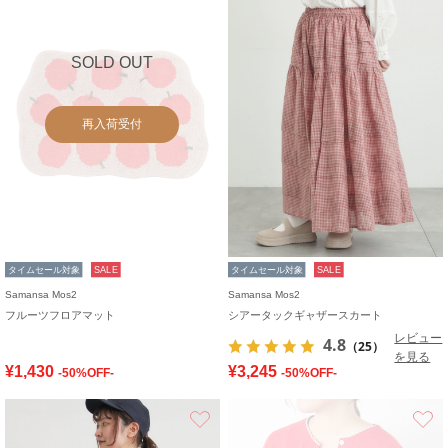
SOLD OUT
再入荷受付
タイムセール対象
SALE
タイムセール対象
SALE
Samansa Mos2
Samansa Mos2
フルーツフロアマット
シアータックギャザースカート
レビュー
4.8
（25）
を見る
¥1,430
¥3,245
-50%OFF-
-50%OFF-
お気に入り