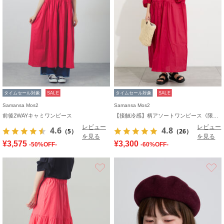
タイムセール対象
SALE
タイムセール対象
SALE
Samansa Mos2
Samansa Mos2
前後2WAYキャミワンピース
【接触冷感】柄アソートワンピース《限定カラーあり》
レビュー
レビュー
4.6
4.8
（5）
（26）
を見る
を見る
¥3,575
¥3,300
-50%OFF-
-60%OFF-
お気に入り