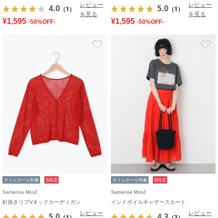
レビュー
レビュー
4.0
5.0
（1）
（1）
を見る
を見る
¥1,595
¥1,595
-50%OFF-
-50%OFF-
お気に入り
タイムセール対象
SALE
タイムセール対象
SALE
Samansa Mos2
Samansa Mos2
針抜きリブVネックカーディガン
インドボイルギャザースカート
レビュー
レビュー
5.0
4.3
（1）
（3）