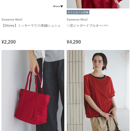
タイムセール対象
Samansa Mos2
Samansa Mos2
【Disney】ミッキーマウス/刺繍シュシュ
◇花ジャガードプルオーバー
¥2,200
¥4,290
お気に入り