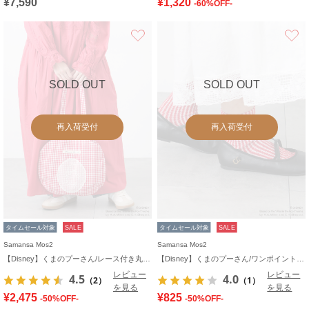
¥7,590
¥1,320
-60%OFF-
お気に入り
SOLD OUT
SOLD OUT
再入荷受付
再入荷受付
タイムセール対象
SALE
タイムセール対象
SALE
Samansa Mos2
Samansa Mos2
【Disney】くまのプーさん/レース付き丸バッグ
【Disney】くまのプーさん/ワンポイント刺繍ソックス
レビュー
レビュー
4.5
4.0
（2）
（1）
を見る
を見る
¥2,475
¥825
-50%OFF-
-50%OFF-