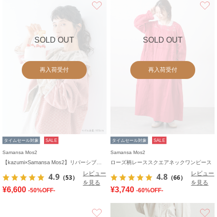
お気に入り
SOLD OUT
SOLD OUT
再入荷受付
再入荷受付
タイムセール対象
SALE
タイムセール対象
SALE
Samansa Mos2
Samansa Mos2
【kazumi×Samansa Mos2】リバーシブルジャケット
ローズ柄レーススクエアネックワンピース
レビュー
レビュー
4.9
4.8
（53）
（66）
を見る
を見る
¥6,600
¥3,740
-50%OFF-
-60%OFF-
お気に入り