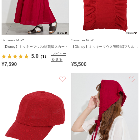
Samansa Mos2
Samansa Mos2
【Disney】ミッキーマウス/総刺繍スカート
【Disney】ミッキーマウス/総刺繍フリルバッグ
レビュー
5.0
（1）
を見る
¥7,590
¥5,500
お気に入り