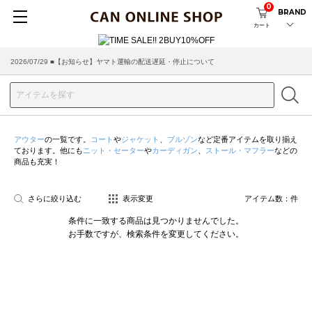
0
BRAND
カート
2026/07/29 ■【お知らせ】ヤマト運輸の配送遅延・停止について
アウター
の一覧です。
コート
や
ジャケット
、
ブルゾン
など定番アイテムを取り揃え
ております。他にも
ニット・セーター
や
カーディガン
、
ストール・マフラー
などの
商品も充実！
さらに絞り込む
表示変更
アイテム数：
件
条件に一致する商品は見つかりませんでした。
お手数ですが、検索条件を変更してください。