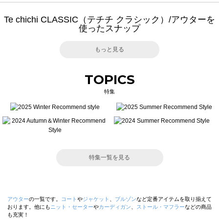
Te chichi CLASSIC（テチチ クラシック）/アウターを
使ったスナップ
もっと見る
TOPICS
特集
特集一覧を見る
アウター
の一覧です。
コート
や
ジャケット
、
ブルゾン
など定番アイテムを取り揃えて
おります。他にも
ニット・セーター
や
カーディガン
、
ストール・マフラー
などの商品
も充実！