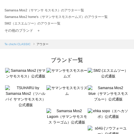
Samansa Mos2（サマンサ モスモス）のアウター一覧
Samansa Mos2 home's（サマンサモスモスホームズ）のアウター一覧
SM2（エスエムツー）のアウター一覧
TSUHARU by Samansa Mos2（ツハルバイサマンサモスモス）のアウター一覧
その他のブランド ＋
sm2rhythm（サマンサモスモス リズム）のアウター一覧
Samansa Mos2 blue（サマンサモスモス ブルー）のアウター一覧
Te chichi CLASSIC
アウター
Samansa Mos2 Lagom（サマンサモスモス ラーゴム）のアウター一覧
ehka sopo（エヘカソポ）のアウター一覧
ブランド一覧
sō4ū（ソウフォーユー）のアウター一覧
Te chichi（テチチ）のアウター一覧
Te chichi CLASSIC（テチチ クラシック）のアウター一覧
Te chichi TERRASSE（テチチ テラス）のアウター一覧
Lugnoncure（ルノンキュール）のアウター一覧
BETTY'S BLUE（べティーズブルー）のアウター一覧
Wpc.（ワールドパーティー）のアウター一覧