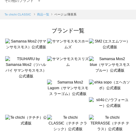
その他のブランド ＋
sm2rhythm（サマンサモスモス リズム）の一覧
Samansa Mos2 blue（サマンサモスモス ブルー）の一覧
Te chichi CLASSIC
商品一覧
ベージュ/薄茶系
Samansa Mos2 Lagom（サマンサモスモス ラーゴム）の一覧
ehka sopo（エヘカソポ）の一覧
ブランド一覧
sō4ū（ソウフォーユー）の一覧
Te chichi（テチチ）の一覧
Te chichi CLASSIC（テチチ クラシック）の一覧
Te chichi TERRASSE（テチチ テラス）の一覧
Lugnoncure（ルノンキュール）の一覧
BETTY'S BLUE（べティーズブルー）の一覧
Wpc.（ワールドパーティー）の一覧