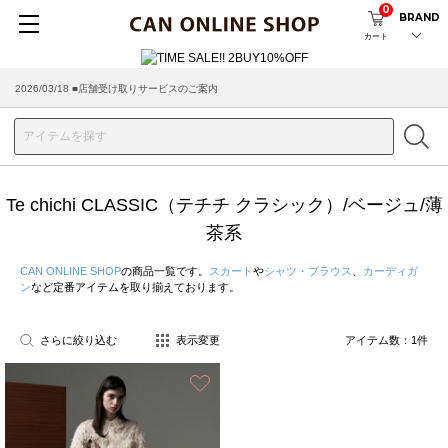
0
BRAND
カート
2026/03/18 ■店舗受け取りサービスのご案内
Te chichi CLASSIC（テチチ クラシック）/ベージュ/薄
茶系
CAN ONLINE SHOP
の商品一覧です。
スカート
や
シャツ・ブラウス
、
カーディガ
ン
など定番アイテムを取り揃えております。
さらに絞り込む
表示変更
アイテム数：
1
件
お気に入り