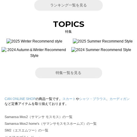
ランキング一覧を見る
TOPICS
特集
特集一覧を見る
CAN ONLINE SHOP
の商品一覧です。
スカート
や
シャツ・ブラウス
、
カーディガン
など定番アイテムを取り揃えております。
Samansa Mos2（サマンサ モスモス）の一覧
Samansa Mos2 home's（サマンサモスモスホームズ）の一覧
SM2（エスエムツー）の一覧
TSUHARU by Samansa Mos2（ツハルバイサマンサモスモス）の一覧