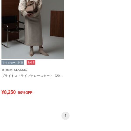
タイムセール対象
SALE
Te chichi CLASSIC
ブライトストライプナロースカート《2025winter catalog item》
¥8,250
-50%OFF-
1