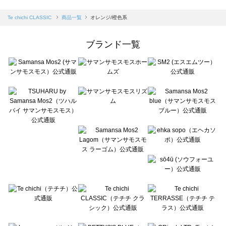
sm2rhythm（サマンサモスモス リズム）の一覧
Samansa Mos2 blue（サマンサモスモス ブルー）の一覧
Te chichi CLASSIC
商品一覧
オレンジ/橙色系
Samansa Mos2 Lagom（サマンサモスモス ラーゴム）の一覧
ehka sopo（エヘカソポ）の一覧
ブランド一覧
sō4ū（ソウフォーユー）の一覧
Te chichi（テチチ）の一覧
Te chichi CLASSIC（テチチ クラシック）の一覧
Te chichi TERRASSE（テチチ テラス）の一覧
Lugnoncure（ルノンキュール）の一覧
BETTY'S BLUE（べティーズブルー）の一覧
Wpc.（ワールドパーティー）の一覧