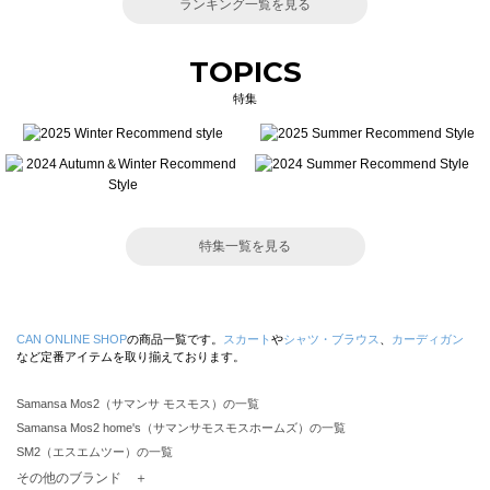
ランキング一覧を見る
TOPICS
特集
特集一覧を見る
CAN ONLINE SHOP
の商品一覧です。
スカート
や
シャツ・ブラウス
、
カーディガン
など定番アイテムを取り揃えております。
Samansa Mos2（サマンサ モスモス）の一覧
Samansa Mos2 home's（サマンサモスモスホームズ）の一覧
SM2（エスエムツー）の一覧
TSUHARU by Samansa Mos2（ツハルバイサマンサモスモス）の一覧
その他のブランド ＋