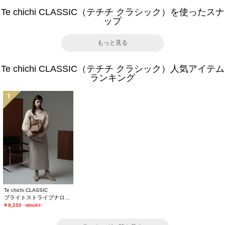
Te chichi CLASSIC（テチチ クラシック）を使ったスナ
ップ
もっと見る
Te chichi CLASSIC（テチチ クラシック）人気アイテム
ランキング
1
Te chichi CLASSIC
ブライトストライプナロースカート《2025winter catalog item》
￥8,250
-50%OFF-