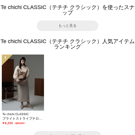
Te chichi CLASSIC（テチチ クラシック）を使ったスナ
ップ
もっと見る
Te chichi CLASSIC（テチチ クラシック）人気アイテム
ランキング
1
Te chichi CLASSIC
ブライトストライプナロースカート《2025winter catalog item》
￥8,250
-50%OFF-