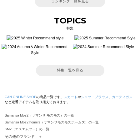
ランキング一覧を見る
TOPICS
特集
特集一覧を見る
CAN ONLINE SHOP
の商品一覧です。
スカート
や
シャツ・ブラウス
、
カーディガン
など定番アイテムを取り揃えております。
Samansa Mos2（サマンサ モスモス）の一覧
Samansa Mos2 home's（サマンサモスモスホームズ）の一覧
SM2（エスエムツー）の一覧
TSUHARU by Samansa Mos2（ツハルバイサマンサモスモス）の一覧
その他のブランド ＋