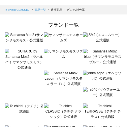
sm2rhythm（サマンサモスモス リズム）の一覧
Samansa Mos2 blue（サマンサモスモス ブルー）の一覧
Te chichi CLASSIC
商品一覧
通常商品
ピンク/桃色系
Samansa Mos2 Lagom（サマンサモスモス ラーゴム）の一覧
ehka sopo（エヘカソポ）の一覧
ブランド一覧
sō4ū（ソウフォーユー）の一覧
Te chichi（テチチ）の一覧
Te chichi CLASSIC（テチチ クラシック）の一覧
Te chichi TERRASSE（テチチ テラス）の一覧
Lugnoncure（ルノンキュール）の一覧
BETTY'S BLUE（べティーズブルー）の一覧
Wpc.（ワールドパーティー）の一覧