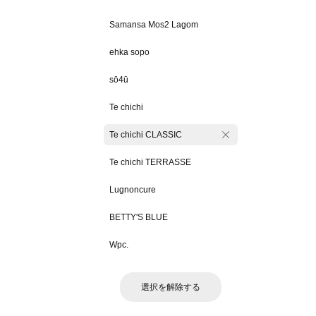
Samansa Mos2 Lagom
ehka sopo
sō4ū
Te chichi
Te chichi CLASSIC
Te chichi TERRASSE
Lugnoncure
BETTY'S BLUE
Wpc.
選択を解除する