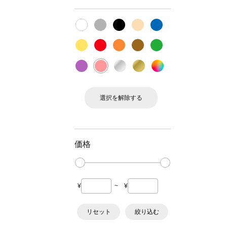
選択を解除する
価格
¥
~
¥
リセット
絞り込む