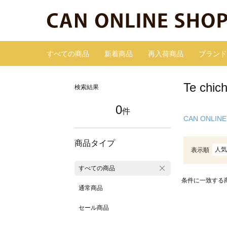
すべての商品
新着商品
再入荷商品
ブランド
Te ch
検索結果
0
件
CAN ONLINE
商品タイプ
人気
表示順
すべての商品
条件に一致する
通常商品
セール商品