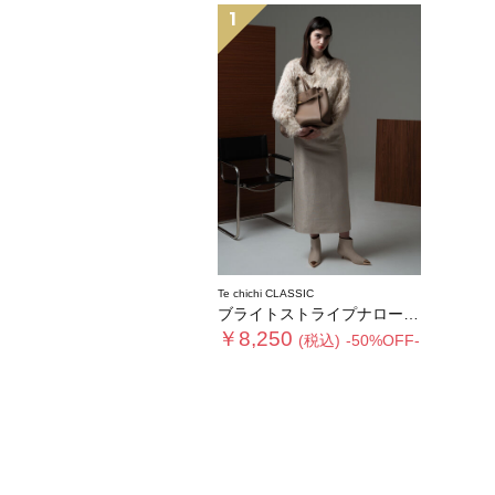
1
Te chichi CLASSIC
ブライトストライプナロースカート《2025winter catalog item》
￥8,250
(税込)
-50%OFF-