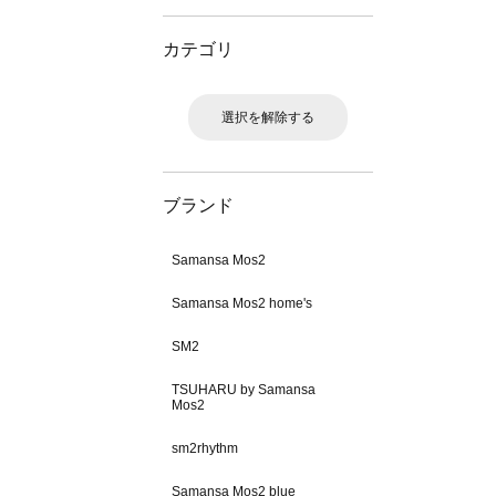
カテゴリ
選択を解除する
ブランド
Samansa Mos2
Samansa Mos2 home's
SM2
TSUHARU by Samansa
Mos2
sm2rhythm
Samansa Mos2 blue