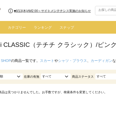
■8/13(木)AM2:00～サイトメンテナンス実施のお知らせ
カテゴリー
ランキング
スナップ
ichi CLASSIC（テチチ クラシック）/ピン
 SHOP
の商品一覧です。
スカート
や
シャツ・ブラウス
、
カーディガン
な
順
すべて
すべて
在庫の有無
商品ステータス
商品は見つかりませんでした。お手数ですが、検索条件を変更してください。