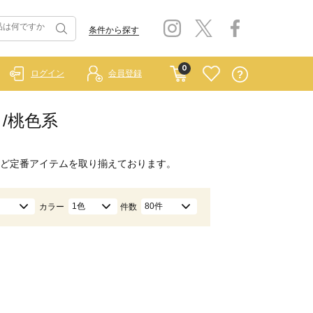
条件から探す
0
ログイン
会員登録
ク/桃色系
ど定番アイテムを取り揃えております。
1色
80件
カラー
件数