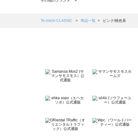
その他のブランド ＋
sm2rhythm（サマンサモスモス リズム）の一覧
Samansa Mos2 blue（サマンサモスモス ブルー）の一覧
Samansa Mos2 Lagom（サマンサモスモス ラーゴム）の
Te chichi CLASSIC
商品一覧
ピンク/桃色系
ehka sopo（エヘカソポ）の一覧
sō4ū（ソウフォーユー）の一覧
Te chichi（テチチ）の一覧
Te chichi CLASSIC（テチチ クラシック）の一覧
Te chichi TERRASSE（テチチ テラス）の一覧
Lugnoncure（ルノンキュール）の一覧
BETTY'S BLUE（べティーズブルー）の一覧
Wpc.（ワールドパーティー）の一覧