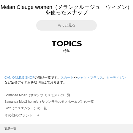
Melan Cleuge women（メランクルージュ ウィメン）
を使ったスナップ
もっと見る
TOPICS
特集
CAN ONLINE SHOP
の商品一覧です。
スカート
や
シャツ・ブラウス
、
カーディガン
など定番アイテムを取り揃えております。
Samansa Mos2（サマンサ モスモス）の一覧
Samansa Mos2 home's（サマンサモスモスホームズ）の一覧
SM2（エスエムツー）の一覧
TSUHARU by Samansa Mos2（ツハルバイサマンサモスモス）の一覧
その他のブランド ＋
sm2rhythm（サマンサモスモス リズム）の一覧
Samansa Mos2 blue（サマンサモスモス ブルー）の一覧
商品一覧