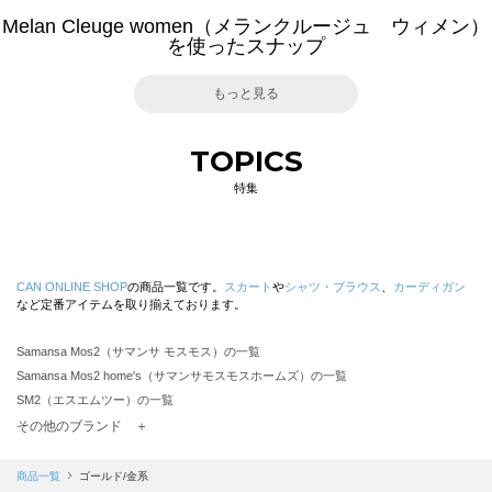
Melan Cleuge women（メランクルージュ ウィメン）
を使ったスナップ
もっと見る
TOPICS
特集
CAN ONLINE SHOP
の商品一覧です。
スカート
や
シャツ・ブラウス
、
カーディガン
など定番アイテムを取り揃えております。
Samansa Mos2（サマンサ モスモス）の一覧
Samansa Mos2 home's（サマンサモスモスホームズ）の一覧
SM2（エスエムツー）の一覧
TSUHARU by Samansa Mos2（ツハルバイサマンサモスモス）の一覧
その他のブランド ＋
sm2rhythm（サマンサモスモス リズム）の一覧
Samansa Mos2 blue（サマンサモスモス ブルー）の一覧
商品一覧
ゴールド/金系