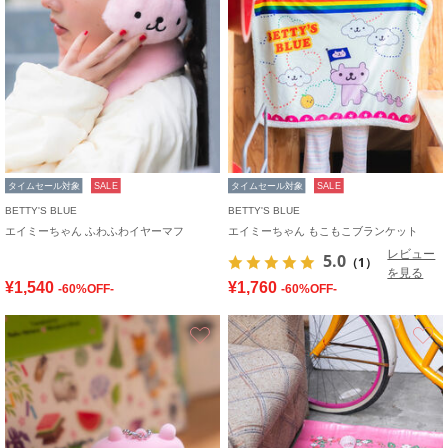
タイムセール対象
SALE
タイムセール対象
SALE
BETTY'S BLUE
BETTY'S BLUE
エイミーちゃん ふわふわイヤーマフ
エイミーちゃん もこもこブランケット
レビュー
5.0
（1）
を見る
¥1,540
¥1,760
-60%OFF-
-60%OFF-
お気に入り