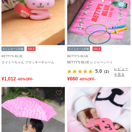
タイムセール対象
SALE
タイムセール対象
SALE
BETTY'S BLUE
BETTY'S BLUE
エイミーちゃん フロッキーチャーム
BETTY’S BLUE レジャーシート
レビュー
5.0
（2）
を見る
¥1,012
¥660
-60%OFF-
-60%OFF-
お気に入り