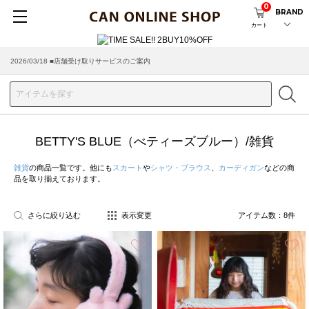
0
BRAND
カート
2026/03/18 ■店舗受け取りサービスのご案内
BETTY'S BLUE（べティーズブルー）/雑貨
雑貨
の商品一覧です。他にも
スカート
や
シャツ・ブラウス
、
カーディガン
などの商
品を取り揃えております。
さらに絞り込む
表示変更
アイテム数：
8
件
お気に入り