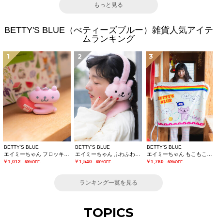
もっと見る
BETTY'S BLUE（べティーズブルー）雑貨人気アイテ
ムランキング
1
2
3
BETTY'S BLUE
BETTY'S BLUE
BETTY'S BLUE
エイミーちゃん フロッキーチャーム
エイミーちゃん ふわふわイヤーマフ
エイミーちゃん もこもこブランケット
￥1,012
￥1,540
￥1,760
-60%OFF-
-60%OFF-
-60%OFF-
ランキング一覧を見る
TOPICS