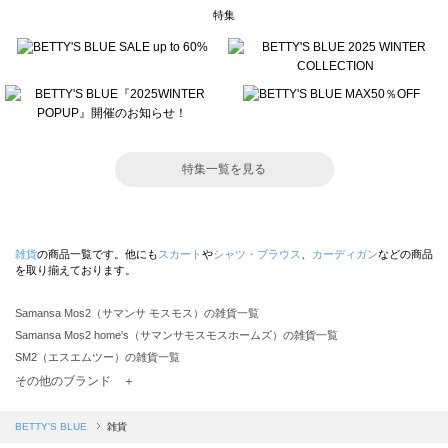
特集
特集一覧を見る
雑貨
の商品一覧です。他にも
スカート
や
シャツ・ブラウス
、
カーディガン
などの商品
を取り揃えております。
Samansa Mos2（サマンサ モスモス）の雑貨一覧
Samansa Mos2 home's（サマンサモスモスホームズ）の雑貨一覧
SM2（エスエムツー）の雑貨一覧
TSUHARU by Samansa Mos2（ツハルバイサマンサモスモス）の雑貨一覧
その他のブランド ＋
sm2rhythm（サマンサモスモス リズム）の雑貨一覧
Samansa Mos2 blue（サマンサモスモス ブルー）の雑貨一覧
BETTY'S BLUE
雑貨
Samansa Mos2 Lagom（サマンサモスモス ラーゴム）の雑貨一覧