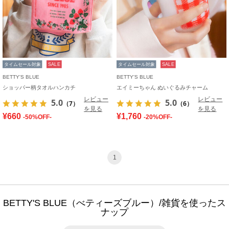
タイムセール対象
SALE
タイムセール対象
SALE
BETTY'S BLUE
BETTY'S BLUE
ショッパー柄タオルハンカチ
エイミーちゃん ぬいぐるみチャーム
レビュー
レビュー
5.0
5.0
（7）
（6）
を見る
を見る
¥660
¥1,760
-50%OFF-
-20%OFF-
1
BETTY'S BLUE（べティーズブルー）/雑貨を使ったス
ナップ