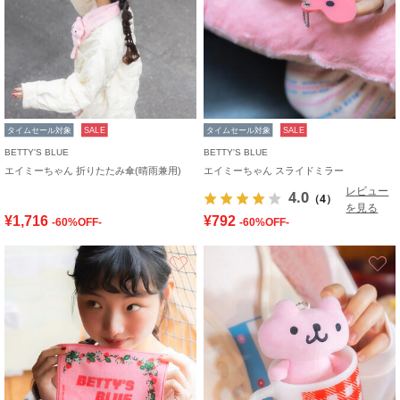
タイムセール対象
SALE
タイムセール対象
SALE
BETTY'S BLUE
BETTY'S BLUE
エイミーちゃん 折りたたみ傘(晴雨兼用)
エイミーちゃん スライドミラー
レビュー
4.0
（4）
を見る
¥1,716
¥792
-60%OFF-
-60%OFF-
お気に入り