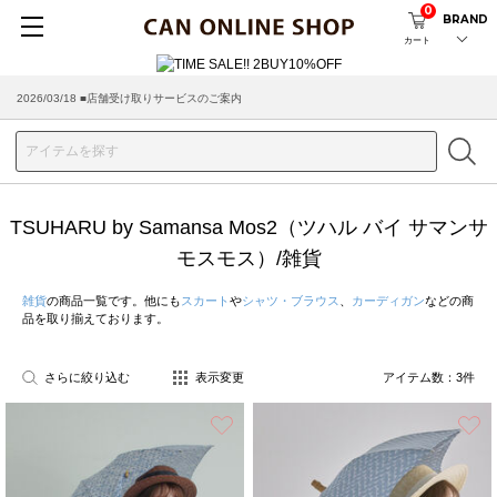
0
BRAND
カート
2026/03/18 ■店舗受け取りサービスのご案内
TSUHARU by Samansa Mos2（ツハル バイ サマンサ
モスモス）/雑貨
雑貨
の商品一覧です。他にも
スカート
や
シャツ・ブラウス
、
カーディガン
などの商
品を取り揃えております。
さらに絞り込む
表示変更
アイテム数：
3
件
お気に入り