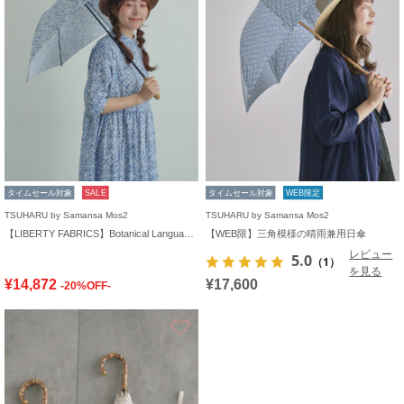
タイムセール対象
SALE
タイムセール対象
WEB限定
TSUHARU by Samansa Mos2
TSUHARU by Samansa Mos2
【LIBERTY FABRICS】Botanical Language柄日傘
【WEB限】三角模様の晴雨兼用日傘
レビュー
5.0
（1）
を見る
¥14,872
¥17,600
-20%OFF-
お気に入り