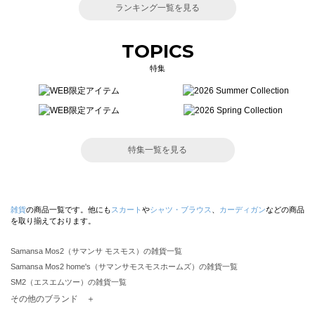
ランキング一覧を見る
TOPICS
特集
特集一覧を見る
雑貨
の商品一覧です。他にも
スカート
や
シャツ・ブラウス
、
カーディガン
などの商品
を取り揃えております。
Samansa Mos2（サマンサ モスモス）の雑貨一覧
Samansa Mos2 home's（サマンサモスモスホームズ）の雑貨一覧
SM2（エスエムツー）の雑貨一覧
TSUHARU by Samansa Mos2（ツハルバイサマンサモスモス）の雑貨一覧
その他のブランド ＋
sm2rhythm（サマンサモスモス リズム）の雑貨一覧