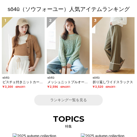
sō4ū（ソウフォーユー）人気アイテムランキング
1
2
3
sō4ū
sō4ū
sō4ū
ビスチェ付きニットカーディガン
メッシュニットプルオーバー
折り返しワイドスラックス
￥3,300
￥2,596
￥3,520
-60%OFF-
-60%OFF-
-60%OFF-
ランキング一覧を見る
TOPICS
特集