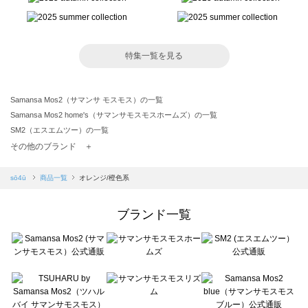
特集一覧を見る
Samansa Mos2（サマンサ モスモス）の一覧
Samansa Mos2 home's（サマンサモスモスホームズ）の一覧
SM2（エスエムツー）の一覧
TSUHARU by Samansa Mos2（ツハルバイサマンサモスモス）の一覧
その他のブランド ＋
sm2rhythm（サマンサモスモス リズム）の一覧
Samansa Mos2 blue（サマンサモスモス ブルー）の一覧
sō4ū
商品一覧
オレンジ/橙色系
Samansa Mos2 Lagom（サマンサモスモス ラーゴム）の一覧
ehka sopo（エヘカソポ）の一覧
ブランド一覧
sō4ū（ソウフォーユー）の一覧
Te chichi（テチチ）の一覧
Te chichi CLASSIC（テチチ クラシック）の一覧
Te chichi TERRASSE（テチチ テラス）の一覧
Lugnoncure（ルノンキュール）の一覧
BETTY'S BLUE（べティーズブルー）の一覧