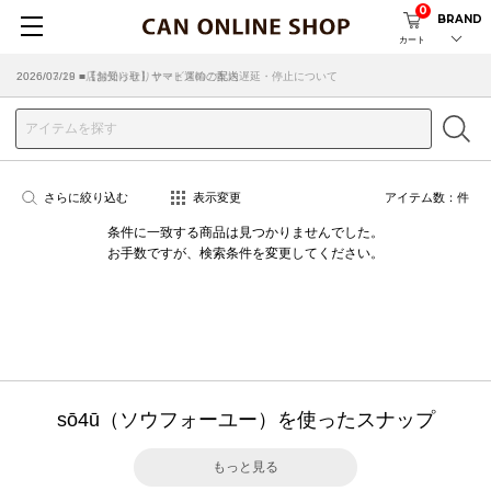
0
BRAND
カート
2026/07/29 ■【お知らせ】ヤマト運輸の配送遅延・停止について
2026/03/18 ■店舗受け取りサービスのご案内
さらに絞り込む
表示変更
アイテム数：
件
条件に一致する商品は見つかりませんでした。
お手数ですが、検索条件を変更してください。
sō4ū（ソウフォーユー）を使ったスナップ
もっと見る