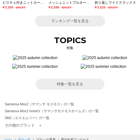
ビスチェ付きニットカーディガン
メッシュニットプルオーバー
折り返しワイドスラックス
￥3,300
￥2,596
￥3,520
-60%OFF-
-60%OFF-
-60%OFF-
ランキング一覧を見る
TOPICS
特集
特集一覧を見る
Samansa Mos2（サマンサ モスモス）の一覧
Samansa Mos2 home's（サマンサモスモスホームズ）の一覧
SM2（エスエムツー）の一覧
TSUHARU by Samansa Mos2（ツハルバイサマンサモスモス）の一覧
その他のブランド ＋
sm2rhythm（サマンサモスモス リズム）の一覧
Samansa Mos2 blue（サマンサモスモス ブルー）の一覧
sō4ū
商品一覧
ブラック/黒系
受注生産ワンピース