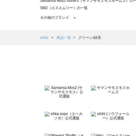
Samansa Mos2 home's（サマンサモスモスホームズ）の
SM2（エスエムツー）の一覧
TSUHARU by Samansa Mos2（ツハルバイサマンサモ
その他のブランド ＋
sm2rhythm（サマンサモスモス リズム）の一覧
Samansa Mos2 blue（サマンサモスモス ブルー）の一覧
Samansa Mos2 Lagom（サマンサモスモス ラーゴム）の
sō4ū
商品一覧
グリーン/緑系
ehka sopo（エヘカソポ）の一覧
sō4ū（ソウフォーユー）の一覧
Te chichi（テチチ）の一覧
Te chichi CLASSIC（テチチ クラシック）の一覧
Te chichi TERRASSE（テチチ テラス）の一覧
Lugnoncure（ルノンキュール）の一覧
BETTY'S BLUE（べティーズブルー）の一覧
Wpc.（ワールドパーティー）の一覧