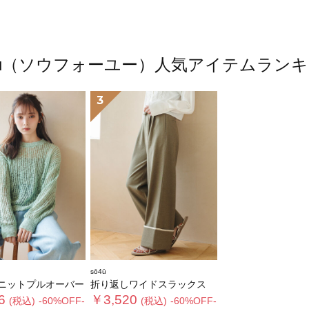
4ū（ソウフォーユー）人気アイテムラン
3
sō4ū
ニットプルオーバー
折り返しワイドスラックス
6
￥3,520
(税込)
-60%OFF-
(税込)
-60%OFF-