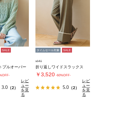
SALE
タイムセール対象
SALE
sō4ū
トプルオーバー
折り返しワイドスラックス
￥3,520
0%OFF-
-60%OFF-
レビ
レビ
ュー
ュー
3.0
5.0
（2）
（2）
を見
を見
る
る