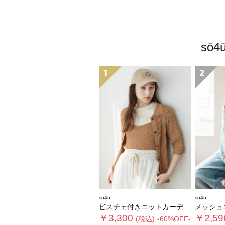
sō
1
2
sō4ū
sō4ū
ビスチェ付きニットカーディガン
メッシュ
￥3,300
￥2,59
(税込)
-60%OFF-