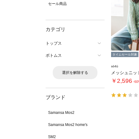
セール商品
カテゴリ
トップス
タイムセール対象
ボトムス
sō4ū
メッシュニッ
選択を解除する
￥2,596
-6
ブランド
Samansa Mos2
Samansa Mos2 home's
SM2