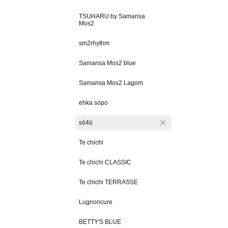
TSUHARU by Samansa
Mos2
sm2rhythm
Samansa Mos2 blue
Samansa Mos2 Lagom
ehka sopo
sō4ū
Te chichi
Te chichi CLASSIC
Te chichi TERRASSE
Lugnoncure
BETTY'S BLUE