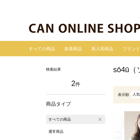
すべての商品
新着商品
再入荷商品
ブランド
sō4ū
検索結果
2
件
人気
表示順
商品タイプ
すべての商品
通常商品