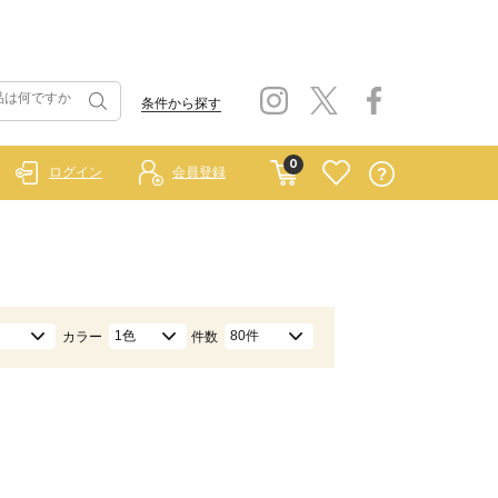
条件から探す
0
ログイン
会員登録
1色
80件
カラー
件数