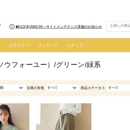
■8/13(木)AM2:00～サイトメンテナンス実施のお知らせ
カテゴリー
ランキング
スナップ
（ソウフォーユー）/グリーン/緑系
順
すべて
すべて
在庫の有無
商品ステータス
お気に入り
お気に入り