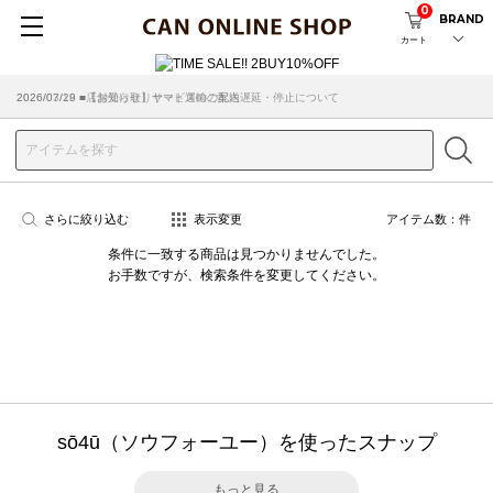
0
BRAND
カート
2026/07/29 ■【お知らせ】ヤマト運輸の配送遅延・停止について
2026/03/18 ■店舗受け取りサービスのご案内
さらに絞り込む
表示変更
アイテム数：
件
条件に一致する商品は見つかりませんでした。
お手数ですが、検索条件を変更してください。
sō4ū（ソウフォーユー）を使ったスナップ
もっと見る