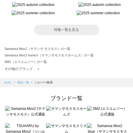
特集一覧を見る
Samansa Mos2（サマンサ モスモス）の一覧
Samansa Mos2 home's（サマンサモスモスホームズ）の一覧
SM2（エスエムツー）の一覧
TSUHARU by Samansa Mos2（ツハルバイサマンサモスモス）の一覧
その他のブランド ＋
sm2rhythm（サマンサモスモス リズム）の一覧
Samansa Mos2 blue（サマンサモスモス ブルー）の一覧
sō4ū
商品一覧
シルバー/銀系
Samansa Mos2 Lagom（サマンサモスモス ラーゴム）の一覧
ehka sopo（エヘカソポ）の一覧
ブランド一覧
sō4ū（ソウフォーユー）の一覧
Te chichi（テチチ）の一覧
Te chichi CLASSIC（テチチ クラシック）の一覧
Te chichi TERRASSE（テチチ テラス）の一覧
Lugnoncure（ルノンキュール）の一覧