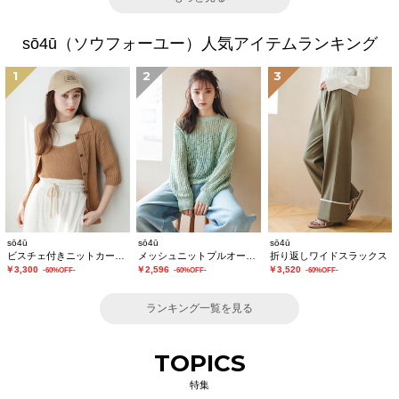
sō4ū（ソウフォーユー）人気アイテムランキング
1
2
3
sō4ū
sō4ū
sō4ū
ビスチェ付きニットカーディガン
メッシュニットプルオーバー
折り返しワイドスラックス
￥3,300
￥2,596
￥3,520
-60%OFF-
-60%OFF-
-60%OFF-
ランキング一覧を見る
TOPICS
特集