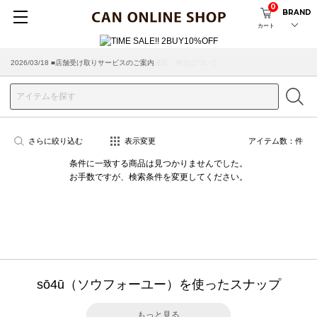
0
BRAND
カート
2026/07/29 ■【お知らせ】ヤマト運輸の配送遅延・停止について
2026/03/18 ■店舗受け取りサービスのご案内
さらに絞り込む
表示変更
アイテム数：
件
条件に一致する商品は見つかりませんでした。
お手数ですが、検索条件を変更してください。
sō4ū（ソウフォーユー）を使ったスナップ
もっと見る