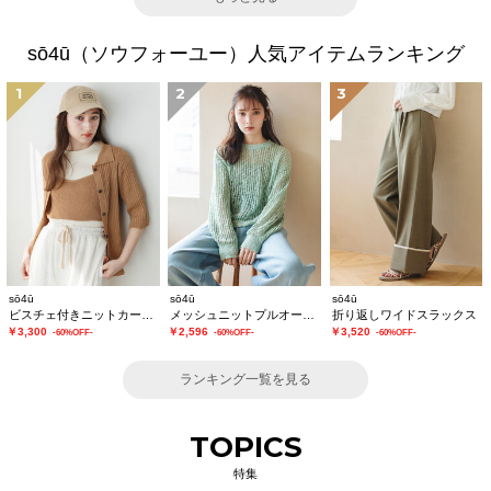
sō4ū（ソウフォーユー）人気アイテムランキング
1
2
3
sō4ū
sō4ū
sō4ū
ビスチェ付きニットカーディガン
メッシュニットプルオーバー
折り返しワイドスラックス
￥3,300
￥2,596
￥3,520
-60%OFF-
-60%OFF-
-60%OFF-
ランキング一覧を見る
TOPICS
特集