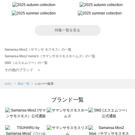
特集一覧を見る
Samansa Mos2（サマンサ モスモス）の一覧
Samansa Mos2 home's（サマンサモスモスホームズ）の一覧
SM2（エスエムツー）の一覧
TSUHARU by Samansa Mos2（ツハルバイサマンサモスモス）の一覧
その他のブランド ＋
sm2rhythm（サマンサモスモス リズム）の一覧
Samansa Mos2 blue（サマンサモスモス ブルー）の一覧
sō4ū
商品一覧
シルバー/銀系
Samansa Mos2 Lagom（サマンサモスモス ラーゴム）の一覧
ehka sopo（エヘカソポ）の一覧
ブランド一覧
sō4ū（ソウフォーユー）の一覧
Te chichi（テチチ）の一覧
Te chichi CLASSIC（テチチ クラシック）の一覧
Te chichi TERRASSE（テチチ テラス）の一覧
Lugnoncure（ルノンキュール）の一覧