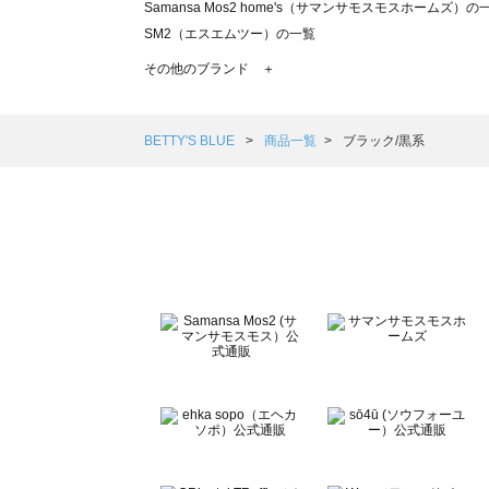
Samansa Mos2 home's（サマンサモスモスホームズ）の
SM2（エスエムツー）の一覧
TSUHARU by Samansa Mos2（ツハルバイサマンサモ
その他のブランド ＋
sm2rhythm（サマンサモスモス リズム）の一覧
Samansa Mos2 blue（サマンサモスモス ブルー）の一覧
Samansa Mos2 Lagom（サマンサモスモス ラーゴム）の
BETTY'S BLUE
商品一覧
ブラック/黒系
ehka sopo（エヘカソポ）の一覧
sō4ū（ソウフォーユー）の一覧
Te chichi（テチチ）の一覧
Te chichi CLASSIC（テチチ クラシック）の一覧
Te chichi TERRASSE（テチチ テラス）の一覧
Lugnoncure（ルノンキュール）の一覧
BETTY'S BLUE（べティーズブルー）の一覧
Wpc.（ワールドパーティー）の一覧