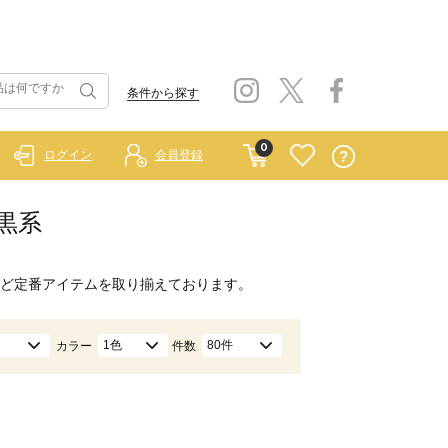
条件から探す
0
ログイン
会員登録
/黒系
ど定番アイテムを取り揃えております。
1色
80件
カラー
件数