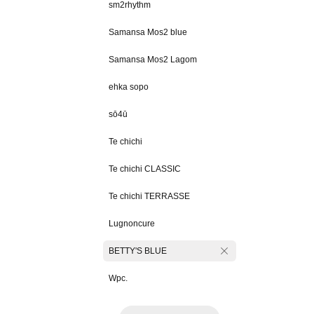
sm2rhythm
Samansa Mos2 blue
Samansa Mos2 Lagom
ehka sopo
sō4ū
Te chichi
Te chichi CLASSIC
Te chichi TERRASSE
Lugnoncure
BETTY'S BLUE
Wpc.