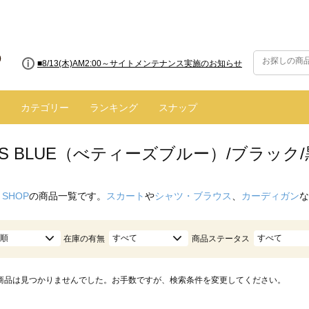
■8/13(木)AM2:00～サイトメンテナンス実施のお知らせ
カテゴリー
ランキング
スナップ
Y'S BLUE（べティーズブルー）/ブラック
 SHOP
の商品一覧です。
スカート
や
シャツ・ブラウス
、
カーディガン
な
順
すべて
すべて
在庫の有無
商品ステータス
商品は見つかりませんでした。お手数ですが、検索条件を変更してください。