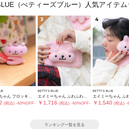
'S BLUE（べティーズブルー）人気アイテ
3
4
UE
BETTY'S BLUE
BETTY'S BLUE
ん フロッキーチャーム
エイミーちゃん ふわふわショルダーバッグ
エイミーちゃん ふわふわイ
2
￥1,716
￥1,540
(税込)
-60%OFF-
(税込)
-60%OFF-
(税込)
-
ランキング一覧を見る