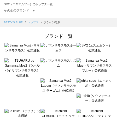
SM2（エスエムツー）のトップス一覧
TSUHARU by Samansa Mos2（ツハルバイサマンサモスモス）のトップス一覧
その他のブランド ＋
sm2rhythm（サマンサモスモス リズム）のトップス一覧
Samansa Mos2 blue（サマンサモスモス ブルー）のトップス一覧
BETTY'S BLUE
トップス
ブラック/黒系
Samansa Mos2 Lagom（サマンサモスモス ラーゴム）のトップス一覧
ehka sopo（エヘカソポ）のトップス一覧
ブランド一覧
sō4ū（ソウフォーユー）のトップス一覧
Te chichi（テチチ）のトップス一覧
Te chichi CLASSIC（テチチ クラシック）のトップス一覧
Te chichi TERRASSE（テチチ テラス）のトップス一覧
Lugnoncure（ルノンキュール）のトップス一覧
BETTY'S BLUE（べティーズブルー）のトップス一覧
Wpc.（ワールドパーティー）のトップス一覧