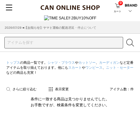
0
BRAND
カート
2026/07/29 ■【お知らせ】ヤマト運輸の配送遅延・停止について
2026/03/18 ■店舗受け取りサービスのご案内
トップス
の商品一覧です。
シャツ・ブラウス
や
カットソー
、
カーディガン
など定番
アイテムを取り揃えております。他にも
スカート
や
ワンピース
、
ニット・セーター
などの商品も充実！
さらに絞り込む
表示変更
アイテム数：
件
条件に一致する商品は見つかりませんでした。
お手数ですが、検索条件を変更してください。