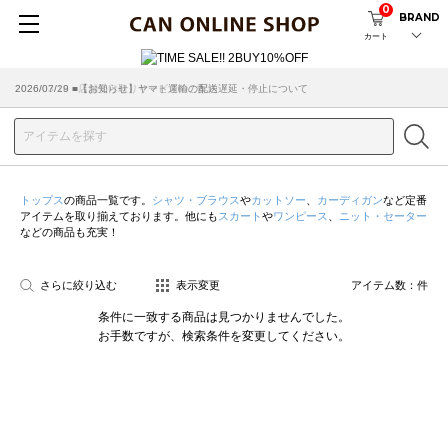
0
BRAND
カート
2026/07/29 ■【お知らせ】ヤマト運輸の配送遅延・停止について
2026/03/18 ■店舗受け取りサービスのご案内
トップス
の商品一覧です。
シャツ・ブラウス
や
カットソー
、
カーディガン
など定番
アイテムを取り揃えております。他にも
スカート
や
ワンピース
、
ニット・セーター
などの商品も充実！
さらに絞り込む
表示変更
アイテム数：
件
条件に一致する商品は見つかりませんでした。
お手数ですが、検索条件を変更してください。