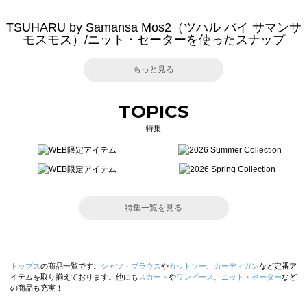
TSUHARU by Samansa Mos2（ツハル バイ サマンサ
モスモス）/ニット・セーターを使ったスナップ
もっと見る
TOPICS
特集
特集一覧を見る
トップス
の商品一覧です。
シャツ・ブラウス
や
カットソー
、
カーディガン
など定番ア
イテムを取り揃えております。他にも
スカート
や
ワンピース
、
ニット・セーター
など
の商品も充実！