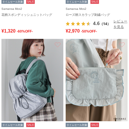
タイムセール対象
SALE
タイムセール対象
SALE
Samansa Mos2
Samansa Mos2
花柄スポンディッシュニットバッグ
ローズ柄スカラップ刺繍バッグ
レビュー
4.6
（14）
を見る
¥1,320
¥2,970
-60%OFF-
-50%OFF-
お気に入り
タイムセール対象
SALE
タイムセール対象
SALE