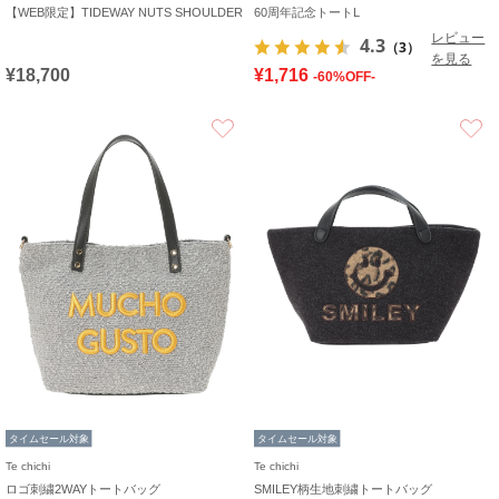
【WEB限定】TIDEWAY NUTS SHOULDER
60周年記念トートL
レビュー
4.3
（3）
を見る
¥18,700
¥1,716
-60%OFF-
お気に入り
タイムセール対象
タイムセール対象
Te chichi
Te chichi
ロゴ刺繍2WAYトートバッグ
SMILEY柄生地刺繍トートバッグ