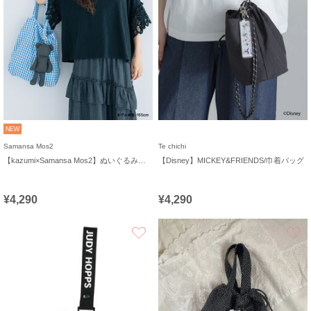
NEW
Samansa Mos2
Te chichi
【kazumi×Samansa Mos2】ぬいぐるみバッグ
【Disney】MICKEY&FRIENDS/巾着バッグ
¥4,290
¥4,290
お気に入り