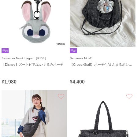
予約
予約
Samansa Mos2 Lagom（KIDS）
Samansa Mos2
【Disney】ズートピア/ぬいぐるみポーチ
【Cross×Staff】ポーチ付/まんまるポシェット
¥1,980
¥4,400
お気に入り