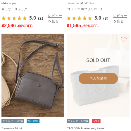
ehka sopo
Samansa Mos2 blue
ギャザーリュック
COJI-COJI/フリルポーチ
レビュー
レビュー
5.0
5.0
（2）
（3）
を見る
を見る
¥2,596
¥1,595
-60%OFF-
-50%OFF-
お気に入り
SOLD OUT
再入荷受付
タイムセール対象
WEB限定
タイムセール対象
SALE
Samansa Mos2
CAN 60th Anniversary items