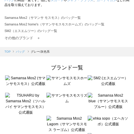
品を取り揃えております。
Samansa Mos2（サマンサ モスモス）のバッグ一覧
Samansa Mos2 home's（サマンサモスモスホームズ）のバッグ一覧
SM2（エスエムツー）のバッグ一覧
TSUHARU by Samansa Mos2（ツハルバイサマンサモスモス）のバッグ一覧
その他のブランド ＋
sm2rhythm（サマンサモスモス リズム）のバッグ一覧
Samansa Mos2 blue（サマンサモスモス ブルー）のバッグ一覧
TOP
バッグ
グレー/灰色系
Samansa Mos2 Lagom（サマンサモスモス ラーゴム）のバッグ一覧
ehka sopo（エヘカソポ）のバッグ一覧
ブランド一覧
sō4ū（ソウフォーユー）のバッグ一覧
Te chichi（テチチ）のバッグ一覧
Te chichi CLASSIC（テチチ クラシック）のバッグ一覧
Te chichi TERRASSE（テチチ テラス）のバッグ一覧
Lugnoncure（ルノンキュール）のバッグ一覧
BETTY'S BLUE（べティーズブルー）のバッグ一覧
Wpc.（ワールドパーティー）のバッグ一覧