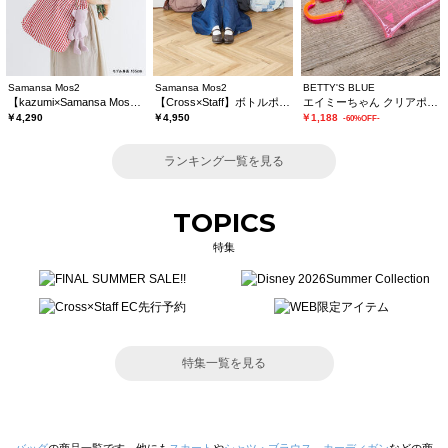
Samansa Mos2
Samansa Mos2
BETTY'S BLUE
【kazumi×Samansa Mos2】ぬいぐるみバッグ
【Cross×Staff】ボトルポケ付/ハーフムーンフリルbag
エイミーちゃん クリアポーチ
￥4,290
￥4,950
￥1,188
-60%OFF-
ランキング一覧を見る
TOPICS
特集
特集一覧を見る
バッグ
の商品一覧です。他にも
スカート
や
シャツ・ブラウス
、
カーディガン
などの商