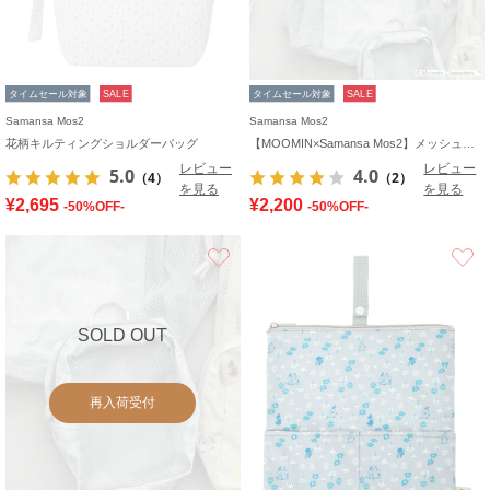
タイムセール対象
SALE
タイムセール対象
SALE
Samansa Mos2
Samansa Mos2
花柄キルティングショルダーバッグ
【MOOMIN×Samansa Mos2】メッシュバッグ
レビュー
レビュー
5.0
4.0
（4）
（2）
を見る
を見る
¥2,695
¥2,200
-50%OFF-
-50%OFF-
お気に入り
SOLD OUT
再入荷受付