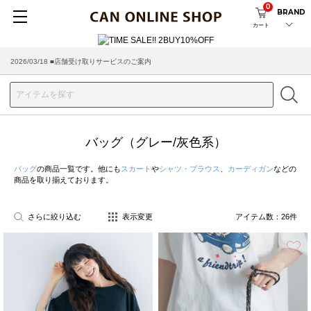
0
BRAND
カート
2026/03/18 ■店舗受け取りサービスのご案内
バッグ（グレー/灰色系）
バッグ
の商品一覧です。他にも
スカート
や
シャツ・ブラウス
、
カーディガン
などの
商品を取り揃えております。
さらに絞り込む
表示変更
アイテム数：
26
件