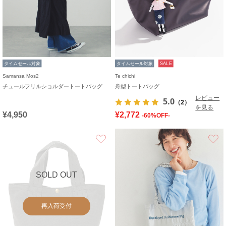
タイムセール対象
タイムセール対象
SALE
Samansa Mos2
Te chichi
チュールフリルショルダートートバッグ
舟型トートバッグ
レビュー
5.0
（2）
を見る
¥4,950
¥2,772
-60%OFF-
お気に入り
SOLD OUT
再入荷受付