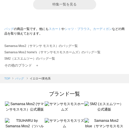
特集一覧を見る
バッグ
の商品一覧です。他にも
スカート
や
シャツ・ブラウス
、
カーディガン
などの商
品を取り揃えております。
Samansa Mos2（サマンサ モスモス）のバッグ一覧
Samansa Mos2 home's（サマンサモスモスホームズ）のバッグ一覧
SM2（エスエムツー）のバッグ一覧
TSUHARU by Samansa Mos2（ツハルバイサマンサモスモス）のバッグ一覧
その他のブランド ＋
sm2rhythm（サマンサモスモス リズム）のバッグ一覧
Samansa Mos2 blue（サマンサモスモス ブルー）のバッグ一覧
TOP
バッグ
イエロー/黄色系
Samansa Mos2 Lagom（サマンサモスモス ラーゴム）のバッグ一覧
ehka sopo（エヘカソポ）のバッグ一覧
ブランド一覧
sō4ū（ソウフォーユー）のバッグ一覧
Te chichi（テチチ）のバッグ一覧
Te chichi CLASSIC（テチチ クラシック）のバッグ一覧
Te chichi TERRASSE（テチチ テラス）のバッグ一覧
Lugnoncure（ルノンキュール）のバッグ一覧
BETTY'S BLUE（べティーズブルー）のバッグ一覧