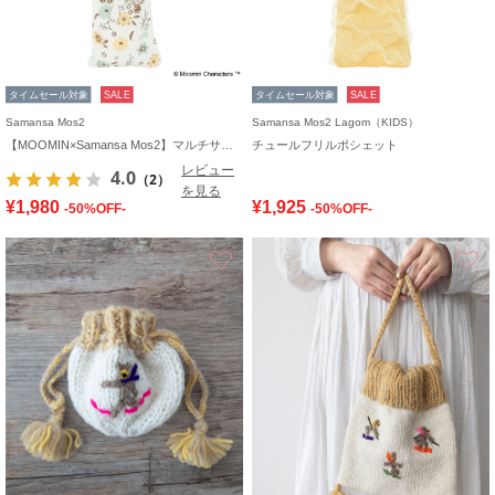
タイムセール対象
SALE
タイムセール対象
SALE
Samansa Mos2
Samansa Mos2 Lagom（KIDS）
【MOOMIN×Samansa Mos2】マルチサコッシュ
チュールフリルポシェット
レビュー
4.0
（2）
を見る
¥1,980
¥1,925
-50%OFF-
-50%OFF-
お気に入り