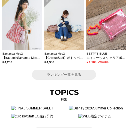
1
2
3
Samansa Mos2
Samansa Mos2
BETTY'S BLUE
【kazumi×Samansa Mos2】ぬいぐるみバッグ
【Cross×Staff】ボトルポケ付/ハーフムーンフリルbag
エイミーちゃん クリアポーチ
￥4,290
￥4,950
￥1,188
-60%OFF-
ランキング一覧を見る
TOPICS
特集