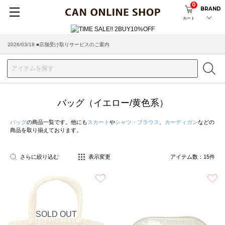
0
BRAND
カート
2026/03/18 ■店舗受け取りサービスのご案内
バッグ（イエロー/黄色系）
バッグ
の商品一覧です。他にも
スカート
や
シャツ・ブラウス
、
カーディガン
などの
商品を取り揃えております。
さらに絞り込む
表示変更
アイテム数：
15
件
お気に入り
SOLD OUT