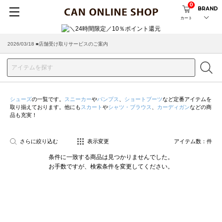
0
BRAND
カート
2026/03/18 ■店舗受け取りサービスのご案内
シューズ
の一覧です。
スニーカー
や
パンプス
、
ショートブーツ
など定番アイテムを
取り揃えております。他にも
スカート
や
シャツ・ブラウス
、
カーディガン
などの商
品も充実！
さらに絞り込む
表示変更
アイテム数：
件
条件に一致する商品は見つかりませんでした。
お手数ですが、検索条件を変更してください。