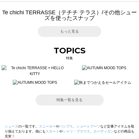
Te chichi TERRASSE（テチチ テラス）/その他シュー
ズを使ったスナップ
もっと見る
TOPICS
特集
特集一覧を見る
シューズ
の一覧です。
スニーカー
や
パンプス
、
ショートブーツ
など定番アイテムを取
り揃えております。他にも
スカート
や
シャツ・ブラウス
、
カーディガン
などの商品も
充実！