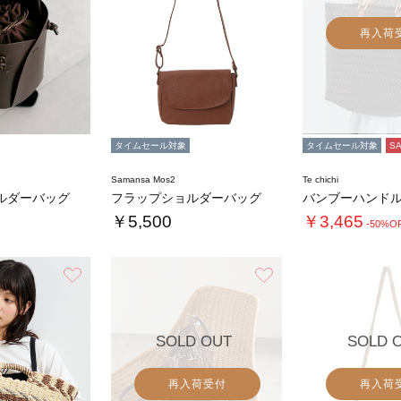
再入荷
タイムセール対象
タイムセール対象
S
Samansa Mos2
Te chichi
ルダーバッグ
フラップショルダーバッグ
￥5,500
￥3,465
-50%O
お気に入り
お気に入り
SOLD OUT
SOLD 
再入荷受付
再入荷