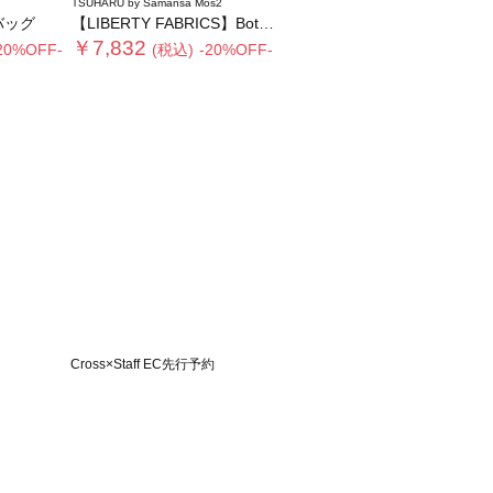
TSUHARU by Samansa Mos2
バッグ
【LIBERTY FABRICS】Botanical Language柄トートバッグ
￥7,832
20%OFF-
(税込)
-20%OFF-