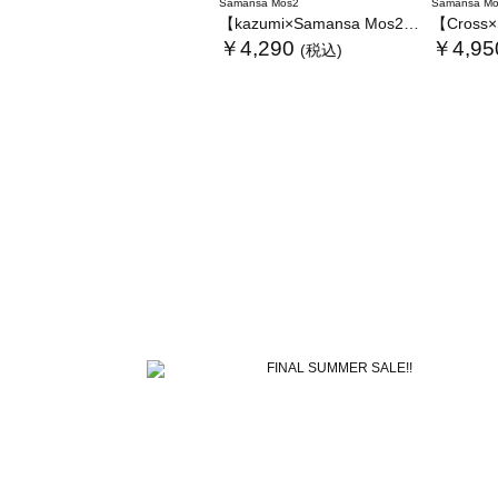
Samansa Mos2
Samansa Mo
【kazumi×Samansa Mos2】ぬいぐるみバッグ
【Cross×Staff
￥4,290
￥4,95
(税込)