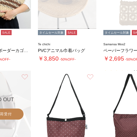
SALE
タイムセール対象
SALE
タイムセール対象
S
Te chichi
Samansa Mos2
ペーパー編みボーダーカゴバッグ
PVCアニマル巾着バッグ
ペーパーフラワ
￥3,850
￥2,695
0%OFF-
-50%OFF-
-50%O
4.
お気に入り
お気に入り
D OUT
荷受付