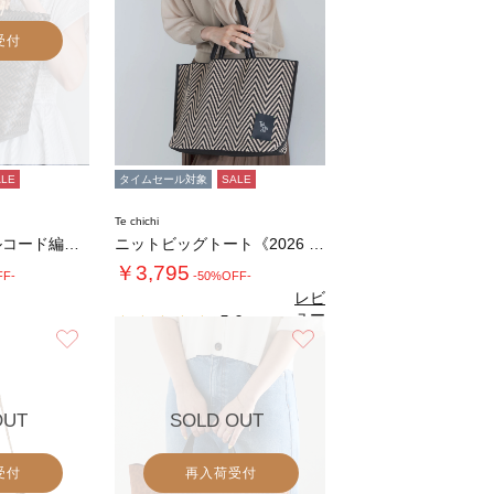
受付
ALE
タイムセール対象
SALE
Te chichi
バンブーハンドルコード編みトートバッグ
ニットビッグトート《2026 SUMMER …
￥3,795
FF-
-50%OFF-
レビ
ュー
5.0
（1）
を見
お気に入り
お気に入り
る
OUT
SOLD OUT
受付
再入荷受付