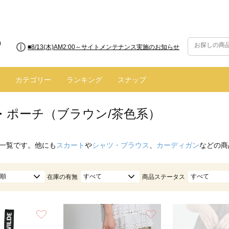
■8/13(木)AM2:00～サイトメンテナンス実施のお知らせ
■【お知らせ】ヤマト運輸の配送遅延・停止について
カテゴリー
ランキング
スナップ
・ポーチ（ブラウン/茶色系）
一覧です。他にも
スカート
や
シャツ・ブラウス
、
カーディガン
などの商
順
すべて
すべて
在庫の有無
商品ステータス
お気に入り
お気に入り