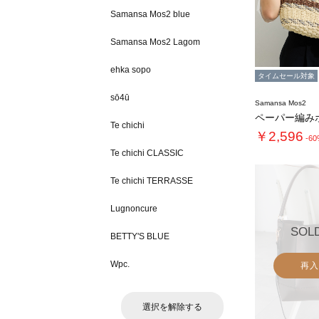
Samansa Mos2 blue
Samansa Mos2 Lagom
ehka sopo
タイムセール対象
sō4ū
Samansa Mos2
Te chichi
￥2,596
-6
Te chichi CLASSIC
Te chichi TERRASSE
Lugnoncure
SOL
BETTY'S BLUE
Wpc.
再入
選択を解除する