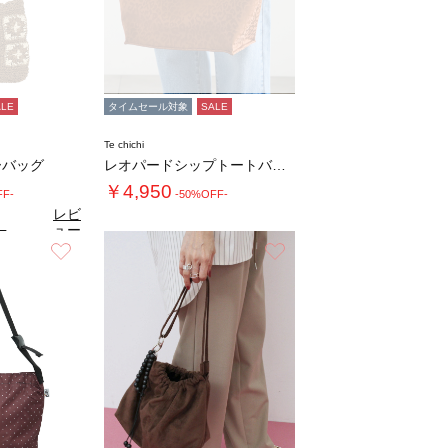
ALE
タイムセール対象
SALE
Te chichi
ーバッグ
レオパードシップトートバッグ
￥4,950
FF-
-50%OFF-
レビ
ュー
7
（3）
を見
お気に入り
お気に入り
る