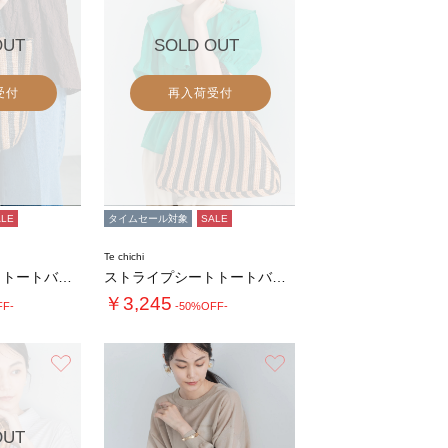
OUT
SOLD OUT
受付
再入荷受付
ALE
タイムセール対象
SALE
Te chichi
ストライプシートトートバッグ(小)
ストライプシートトートバッグ(大)
￥3,245
FF-
-50%OFF-
お気に入り
お気に入り
OUT