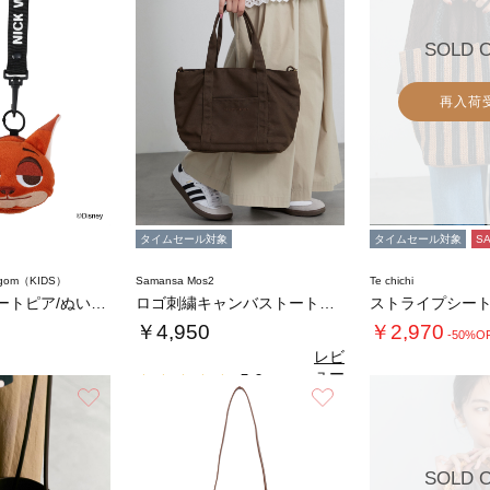
SOLD 
再入荷
タイムセール対象
タイムセール対象
S
agom（KIDS）
Samansa Mos2
Te chichi
【Disney】ズートピア/ぬいぐるみポーチ…
ロゴ刺繍キャンバストートバッグ
￥4,950
￥2,970
-50%O
レビ
ュー
5.0
（2）
を見
お気に入り
お気に入り
る
SOLD 