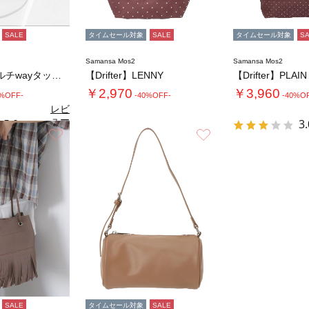
SALE
タイムセール対象
SALE
タイムセール対象
S
Samansa Mos2
Samansa Mos2
エコレザーマルチwayタックバッグ
【Drifter】LENNY
￥2,970
￥3,960
0%OFF-
-40%OFF-
-40%O
レビ
ュー
5.0
3.
（1）
を見
お気に入り
お気に入り
る
SALE
タイムセール対象
SALE