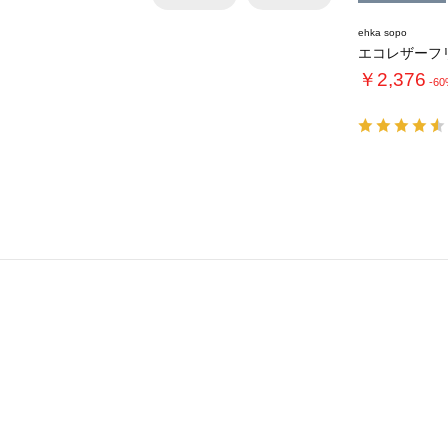
ehka sopo
￥2,376
-6