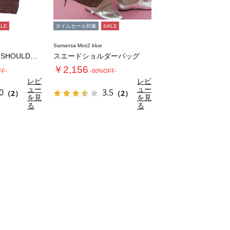
ALE
タイムセール対象
SALE
Samansa Mos2 blue
【Drifter】PLAIN SHOULDE…
スエードショルダーバッグ
￥2,156
FF-
-60%OFF-
レビ
レビ
ュー
ュー
0
3.5
（2）
（2）
を見
を見
る
る