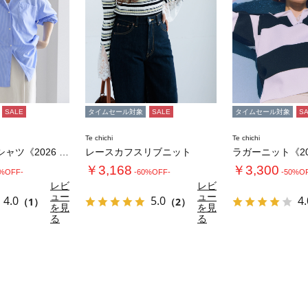
SALE
タイムセール対象
SALE
タイムセール対象
S
Te chichi
Te chichi
ポイント刺繍シャツ《2026 spring …
レースカフスリブニット
￥3,168
￥3,300
0%OFF-
-60%OFF-
-50%O
レビ
レビ
ュー
ュー
4.0
5.0
4.
（1）
（2）
を見
を見
る
る