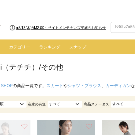
■8/13(木)AM2:00～サイトメンテナンス実施のお知らせ
■【お知らせ】ヤマト運輸の配送遅延・停止について
カテゴリー
ランキング
スナップ
ichi（テチチ）/その他
 SHOP
の商品一覧です。
スカート
や
シャツ・ブラウス
、
カーディガン
な
順
すべて
すべて
在庫の有無
商品ステータス
お気に入り
お気に入り