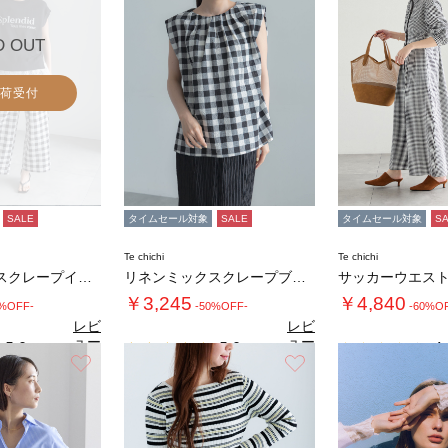
D OUT
荷受付
SALE
タイムセール対象
SALE
タイムセール対象
S
Te chichi
Te chichi
リネンミックスクレープイージーパンツ(セット…
リネンミックスクレープブラウス(セットアップ…
￥3,245
￥4,840
0%OFF-
-50%OFF-
-60%O
レビ
レビ
ュー
ュー
5.0
5.0
4.
（1）
（2）
を見
を見
お気に入り
お気に入り
る
る