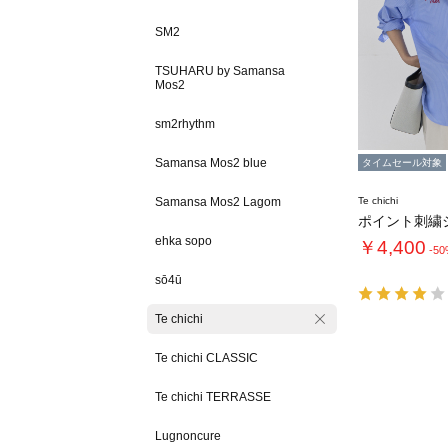
SM2
TSUHARU by Samansa
Mos2
sm2rhythm
Samansa Mos2 blue
タイムセール対象
Samansa Mos2 Lagom
Te chichi
ehka sopo
￥4,400
-5
sō4ū
Te chichi
Te chichi CLASSIC
Te chichi TERRASSE
Lugnoncure