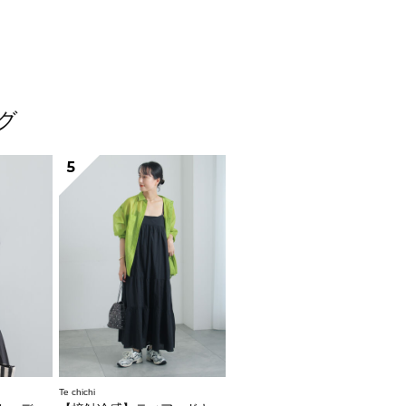
ング
5
Te chichi