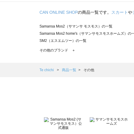
CAN ONLINE SHOP
の商品一覧です。
スカート
や
Samansa Mos2（サマンサ モスモス）の一覧
Samansa Mos2 home's（サマンサモスモスホームズ）の
SM2（エスエムツー）の一覧
TSUHARU by Samansa Mos2（ツハルバイサマンサモ
その他のブランド ＋
sm2rhythm（サマンサモスモス リズム）の一覧
Samansa Mos2 blue（サマンサモスモス ブルー）の一覧
Samansa Mos2 Lagom（サマンサモスモス ラーゴム）の
Te chichi
商品一覧
その他
ehka sopo（エヘカソポ）の一覧
sō4ū（ソウフォーユー）の一覧
Te chichi（テチチ）の一覧
Te chichi CLASSIC（テチチ クラシック）の一覧
Te chichi TERRASSE（テチチ テラス）の一覧
Lugnoncure（ルノンキュール）の一覧
BETTY'S BLUE（べティーズブルー）の一覧
Wpc.（ワールドパーティー）の一覧