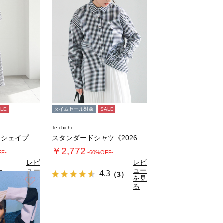
ALE
タイムセール対象
SALE
Te chichi
サッカーウエストシェイプワンピース
スタンダードシャツ《2026 spring …
￥2,772
FF-
-60%OFF-
レビ
レビ
ュー
ュー
0
4.3
（1）
（3）
を見
を見
お気に入り
る
る