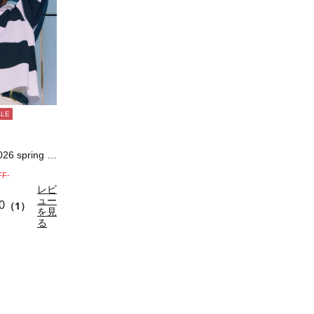
ALE
ラガーニット《2026 spring cat…
FF-
レビ
ュー
0
（1）
を見
る