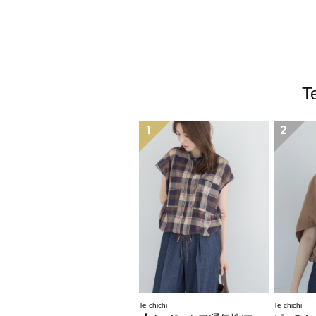
T
1
2
Te chichi
Te chichi