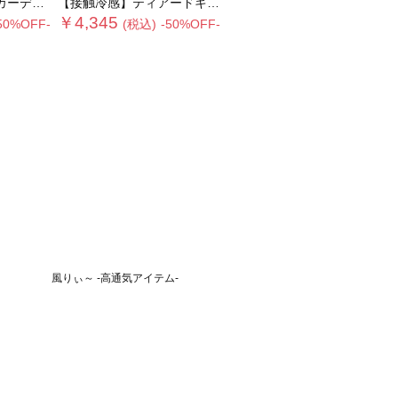
OOK item》
【接触冷感】ティアードキャミソールワンピース
￥4,345
50%OFF-
(税込)
-50%OFF-