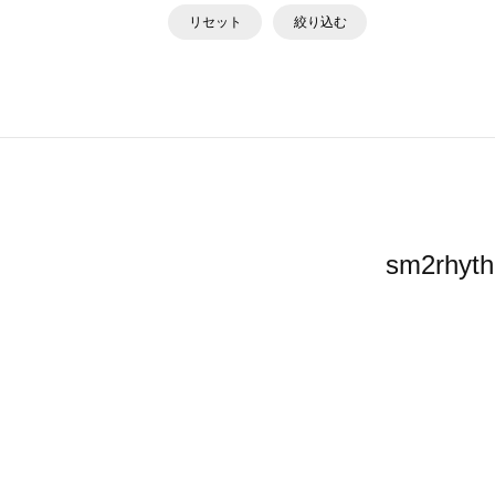
リセット
絞り込む
sm2r