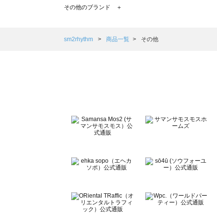
TSUHARU by Samansa Mos2（ツハルバイサマンサモ
その他のブランド ＋
sm2rhythm（サマンサモスモス リズム）の一覧
Samansa Mos2 blue（サマンサモスモス ブルー）の一覧
Samansa Mos2 Lagom（サマンサモスモス ラーゴム）の
sm2rhythm
商品一覧
その他
ehka sopo（エヘカソポ）の一覧
sō4ū（ソウフォーユー）の一覧
Te chichi（テチチ）の一覧
Te chichi CLASSIC（テチチ クラシック）の一覧
Te chichi TERRASSE（テチチ テラス）の一覧
Lugnoncure（ルノンキュール）の一覧
BETTY'S BLUE（べティーズブルー）の一覧
Wpc.（ワールドパーティー）の一覧