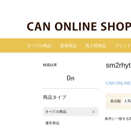
すべての商品
新着商品
再入荷商品
ブランド
sm2r
検索結果
0
件
CAN ONLINE
商品タイプ
人気
表示順
すべての商品
条件に一致する
通常商品