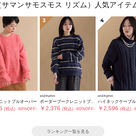
thm（サマンサモスモス リズム）人気アイ
3
4
sm2rhythm
sm2rhythm
ニットプルオーバー
ボーダーブークレニットプルオーバー
ハイネックケーブルニットプ
6
￥2,376
￥2,596
(税込)
-60%OFF-
(税込)
-60%OFF-
(税込)
-
ランキング一覧を見る