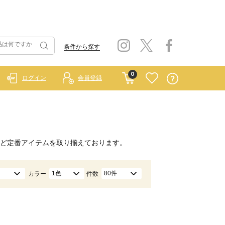
条件から探す
0
ログイン
会員登録
ど定番アイテムを取り揃えております。
1色
80件
カラー
件数