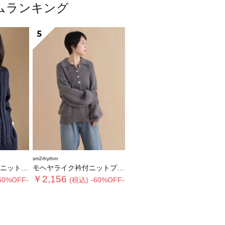
テムランキング
5
sm2rhythm
ルオーバー
モヘヤライク衿付ニットプルオーバー
￥2,156
60%OFF-
(税込)
-60%OFF-