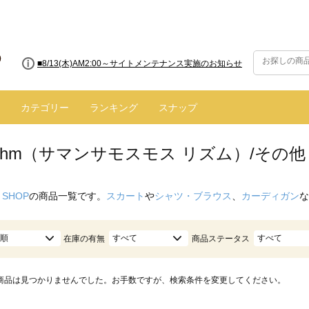
■8/13(木)AM2:00～サイトメンテナンス実施のお知らせ
カテゴリー
ランキング
スナップ
hythm（サマンサモスモス リズム）/その他
 SHOP
の商品一覧です。
スカート
や
シャツ・ブラウス
、
カーディガン
な
順
すべて
すべて
在庫の有無
商品ステータス
商品は見つかりませんでした。お手数ですが、検索条件を変更してください。