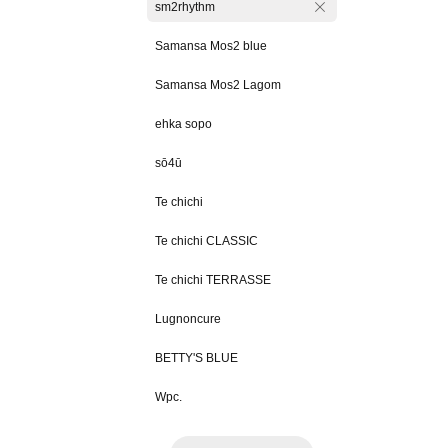
sm2rhythm
Samansa Mos2 blue
Samansa Mos2 Lagom
ehka sopo
sō4ū
Te chichi
Te chichi CLASSIC
Te chichi TERRASSE
Lugnoncure
BETTY'S BLUE
Wpc.