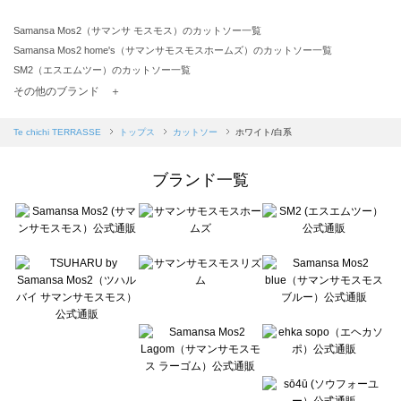
Samansa Mos2（サマンサ モスモス）のカットソー一覧
Samansa Mos2 home's（サマンサモスモスホームズ）のカットソー一覧
SM2（エスエムツー）のカットソー一覧
TSUHARU by Samansa Mos2（ツハルバイサマンサモスモス）のカットソー一覧
その他のブランド ＋
sm2rhythm（サマンサモスモス リズム）のカットソー一覧
Samansa Mos2 blue（サマンサモスモス ブルー）のカットソー一覧
Te chichi TERRASSE
トップス
カットソー
ホワイト/白系
Samansa Mos2 Lagom（サマンサモスモス ラーゴム）のカットソー一覧
ehka sopo（エヘカソポ）のカットソー一覧
ブランド一覧
sō4ū（ソウフォーユー）のカットソー一覧
Te chichi（テチチ）のカットソー一覧
Te chichi CLASSIC（テチチ クラシック）のカットソー一覧
Te chichi TERRASSE（テチチ テラス）のカットソー一覧
Lugnoncure（ルノンキュール）のカットソー一覧
BETTY'S BLUE（べティーズブルー）のカットソー一覧
Wpc.（ワールドパーティー）のカットソー一覧