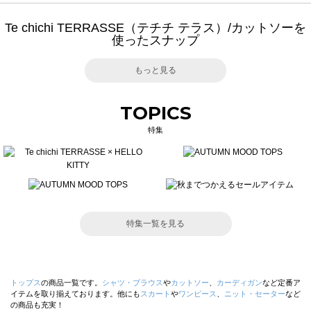
Te chichi TERRASSE（テチチ テラス）/カットソーを
使ったスナップ
もっと見る
TOPICS
特集
特集一覧を見る
トップス
の商品一覧です。
シャツ・ブラウス
や
カットソー
、
カーディガン
など定番ア
イテムを取り揃えております。他にも
スカート
や
ワンピース
、
ニット・セーター
など
の商品も充実！