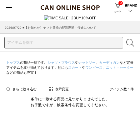
0
BRAND
カート
2026/07/29 ■【お知らせ】ヤマト運輸の配送遅延・停止について
トップス
の商品一覧です。
シャツ・ブラウス
や
カットソー
、
カーディガン
など定番
アイテムを取り揃えております。他にも
スカート
や
ワンピース
、
ニット・セーター
などの商品も充実！
さらに絞り込む
表示変更
アイテム数：
件
条件に一致する商品は見つかりませんでした。
お手数ですが、検索条件を変更してください。