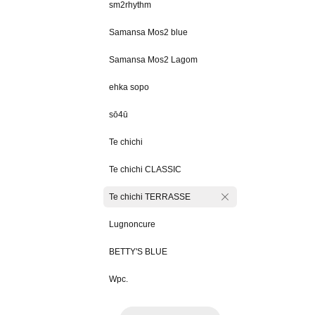
sm2rhythm
Samansa Mos2 blue
Samansa Mos2 Lagom
ehka sopo
sō4ū
Te chichi
Te chichi CLASSIC
Te chichi TERRASSE
Lugnoncure
BETTY'S BLUE
Wpc.