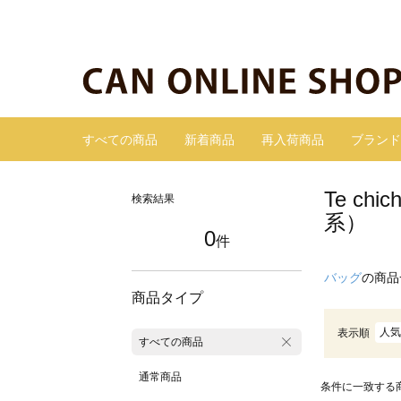
すべての商品
新着商品
再入荷商品
ブランド
Te c
検索結果
系）
0
件
バッグ
の商品
商品タイプ
人気
表示順
すべての商品
通常商品
条件に一致する