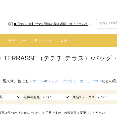
■8/13(木)AM2:00～サイトメンテナンス実施のお知らせ
■【お知らせ】ヤマト運輸の配送遅延・停止について
カテゴリー
ランキング
スナップ
hichi TERRASSE（テチチ テラス）/バ
一覧です。他にも
スカート
や
シャツ・ブラウス
、
カーディガン
などの商
順
すべて
すべて
在庫の有無
商品ステータス
商品は見つかりませんでした。お手数ですが、検索条件を変更してください。