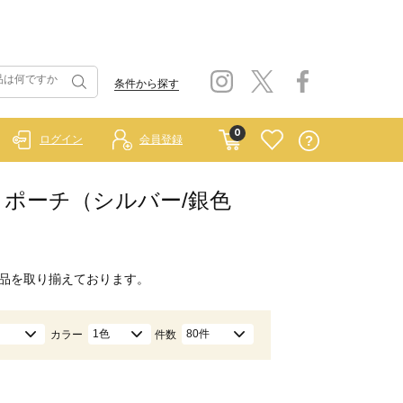
条件から探す
0
ログイン
会員登録
ッグ・ポーチ（シルバー/銀色
品を取り揃えております。
1色
80件
カラー
件数