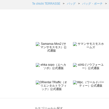
Samansa Mos2 Lagom（サマンサモスモス ラーゴム
Te chichi TERRASSE
バッグ
バッグ・ポーチ
ehka sopo（エヘカソポ）のバッグ・ポーチ一覧
sō4ū（ソウフォーユー）のバッグ・ポーチ一覧
Te chichi（テチチ）のバッグ・ポーチ一覧
Te chichi CLASSIC（テチチ クラシック）のバッグ・ポ
Te chichi TERRASSE（テチチ テラス）のバッグ・ポー
Lugnoncure（ルノンキュール）のバッグ・ポーチ一覧
BETTY'S BLUE（べティーズブルー）のバッグ・ポーチ一
Wpc.（ワールドパーティー）のバッグ・ポーチ一覧
カテゴリーから探す