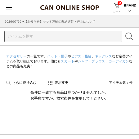
0
BRAND
カート
2026/07/29 ■【お知らせ】ヤマト運輸の配送遅延・停止について
2026/03/18 ■店舗受け取りサービスのご案内
アクセサリー
の一覧です。
ハット・帽子
や
ピアス・指輪
、
ネックレス
など定番アイ
テムを取り揃えております。他にも
スカート
や
シャツ・ブラウス
、
カーディガン
な
どの商品も充実！
さらに絞り込む
表示変更
アイテム数：
件
条件に一致する商品は見つかりませんでした。
お手数ですが、検索条件を変更してください。