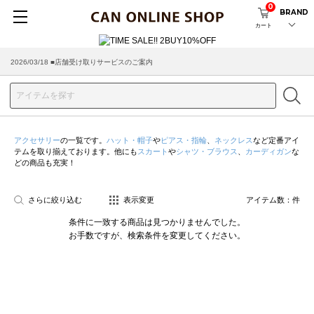
0
BRAND
カート
2026/03/18 ■店舗受け取りサービスのご案内
アクセサリー
の一覧です。
ハット・帽子
や
ピアス・指輪
、
ネックレス
など定番アイ
テムを取り揃えております。他にも
スカート
や
シャツ・ブラウス
、
カーディガン
な
どの商品も充実！
さらに絞り込む
表示変更
アイテム数：
件
条件に一致する商品は見つかりませんでした。
お手数ですが、検索条件を変更してください。